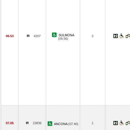
SULMONA
06.53
4207
2
(09.56)
07.05
23836
1
ANCONA
(07.40)