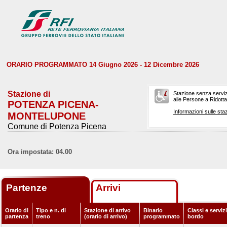
ORARIO PROGRAMMATO 14 Giugno 2026 - 12 Dicembre 2026
Stazione di
Stazione senza serviz
alle Persone a Ridotta 
POTENZA PICENA-
Informazioni sulle staz
MONTELUPONE
Comune di Potenza Picena
Ora impostata: 04.00
Partenze
Arrivi
Orario di
Tipo e n. di
Stazione di arrivo
Binario
Classi e servizi
partenza
treno
(orario di arrivo)
programmato
bordo