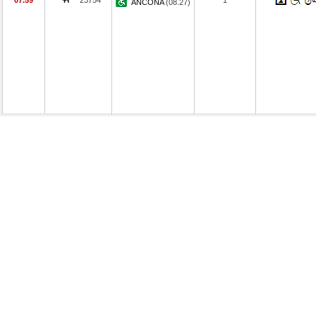
07.59
23754
1
ANCONA
(08.27)