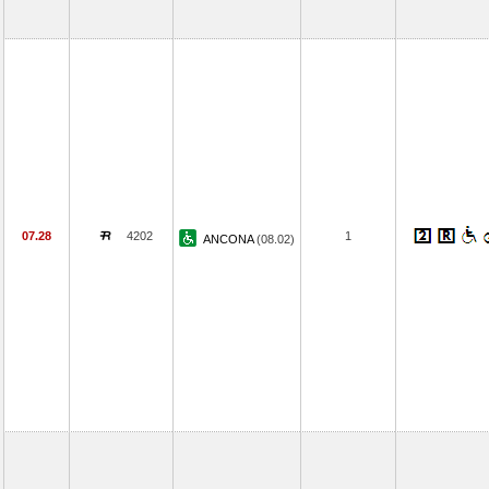
07.28
4202
1
ANCONA
(08.02)