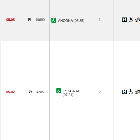
05.05
19690
1
ANCONA
(05.35)
PESCARA
05.42
4205
2
(07.21)