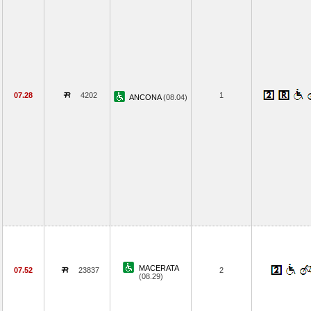
07.28
4202
1
ANCONA
(08.04)
MACERATA
07.52
23837
2
(08.29)