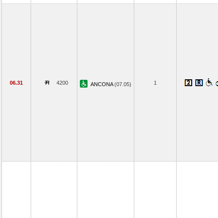
06.31
4200
1
ANCONA
(07.05)