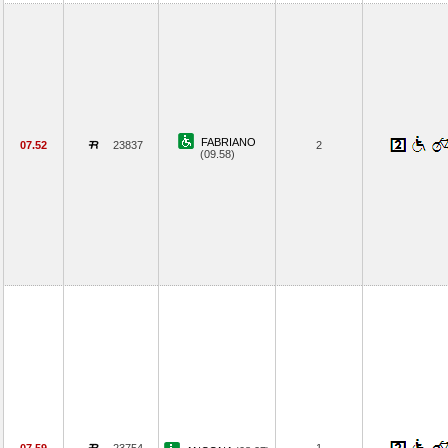
FABRIANO
07.52
23837
2
(09.58)