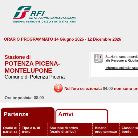
ORARIO PROGRAMMATO 14 Giugno 2026 - 12 Dicembre 2026
Stazione di
Stazione senza serviz
alle Persone a Ridotta 
POTENZA PICENA-
Informazioni sulle staz
MONTELUPONE
Comune di Potenza Picena
Nell'ora selezionata
04.00
non sono prev
Ora impostata: 08.00
Partenze
Arrivi
Orario di
Tipo e n. di
Stazione di arrivo
Binario
Classi e s
partenza
treno
(orario di arrivo)
programmato
bordo