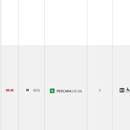
08.40
4211
2
PESCARA
(10.10)