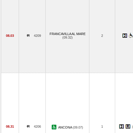
FRANCAVILLA AL MARE
08.03
4209
2
(09.32)
08.31
4206
1
ANCONA
(09.07)