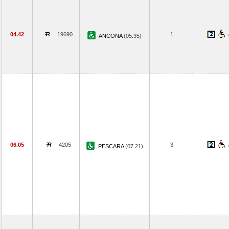
04.42
19690
1
ANCONA
(05.35)
06.05
4205
3
PESCARA
(07.21)