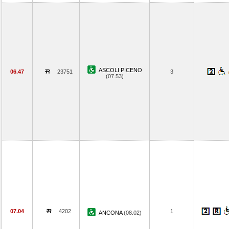
ASCOLI PICENO
06.47
23751
3
(07.53)
07.04
4202
1
ANCONA
(08.02)