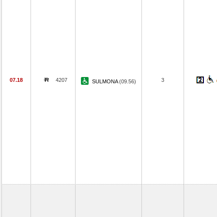
07.18
4207
3
SULMONA
(09.56)