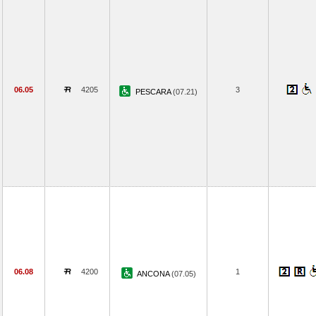
06.05
4205
3
PESCARA
(07.21)
06.08
4200
1
ANCONA
(07.05)