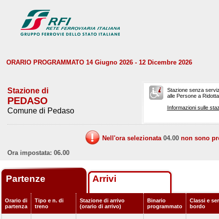
ORARIO PROGRAMMATO 14 Giugno 2026 - 12 Dicembre 2026
Stazione di
Stazione senza serviz
alle Persone a Ridotta 
PEDASO
Informazioni sulle staz
Comune di Pedaso
Nell'ora selezionata
04.00
non sono prev
Ora impostata: 06.00
Partenze
Arrivi
Orario di
Tipo e n. di
Stazione di arrivo
Binario
Classi e ser
partenza
treno
(orario di arrivo)
programmato
bordo