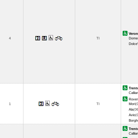
Veron
4
TI
Domeg
Dolce'
Trent
Callia
Rover
1
TI
Mori
(
Ala
(06
Avio
(
Borghe
Trent
Callia