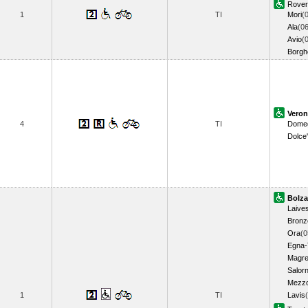
Rover
1
TI
Mori
(
Ala
(06
Avio
(
Borghe
Veron
4
TI
Domeg
Dolce'
Bolz
Laive
Bronz
Ora
(0
Egna-
Magre
Salor
Mezz
1
TI
Lavis