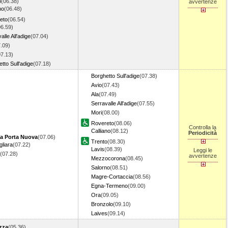
o
(06.38)
avvertenze
no
(06.48)
eto
(06.54)
06.59)
alle All'adige
(07.04)
.09)
07.13)
tto Sull'adige
(07.18)
Borghetto Sull'adige
(07.38)
Avio
(07.43)
Ala
(07.49)
Serravalle All'adige
(07.55)
Mori
(08.00)
Rovereto
(08.06)
Controlla la
Calliano
(08.12)
Periodicità
a Porta Nuova
(07.06)
Trento
(08.30)
liara
(07.22)
Lavis
(08.39)
Leggi le
(07.28)
avvertenze
Mezzocorona
(08.45)
Salorno
(08.51)
Magre-Cortaccia
(08.56)
Egna-Termeno
(09.00)
Ora
(09.05)
Bronzolo
(09.10)
Laives
(09.14)
zza
(05.36)