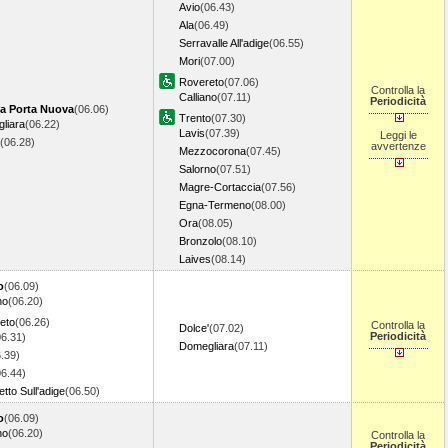
Avio
(06.43)
Ala
(06.49)
Serravalle All'adige
(06.55)
Mori
(07.00)
Rovereto
(07.06)
Controlla la
Calliano
(07.11)
Periodicità
a Porta Nuova
(06.06)
Trento
(07.30)
liara
(06.22)
Lavis
(07.39)
Leggi le
(06.28)
avvertenze
Mezzocorona
(07.45)
Salorno
(07.51)
Magre-Cortaccia
(07.56)
Egna-Termeno
(08.00)
Ora
(08.05)
Bronzolo
(08.10)
Laives
(08.14)
o
(06.09)
no
(06.20)
eto
(06.26)
Controlla la
Dolce'
(07.02)
Periodicità
06.31)
Domegliara
(07.11)
.39)
06.44)
tto Sull'adige
(06.50)
o
(06.09)
no
(06.20)
Controlla la
Periodicità