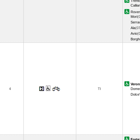
Trent
Callia
Rover
Mori
(
Serrav
Ala
(07
Avio
(
Borghe
Veron
4
TI
Domeg
Dolce'
Forte