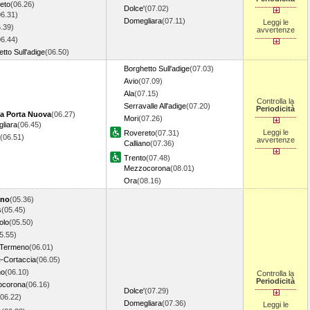
eto
(06.26)
Dolce'
(07.02)
06.31)
Domegliara
(07.11)
Leggi le
.39)
avvertenze
06.44)
tto Sull'adige
(06.50)
Borghetto Sull'adige
(07.03)
Avio
(07.09)
Ala
(07.15)
Controlla la
Serravalle All'adige
(07.20)
Periodicità
a Porta Nuova
(06.27)
Mori
(07.26)
liara
(06.45)
Leggi le
Rovereto
(07.31)
(06.51)
avvertenze
Calliano
(07.36)
Trento
(07.48)
Mezzocorona
(08.01)
Ora
(08.16)
ano
(05.36)
s
(05.45)
olo
(05.50)
5.55)
Termeno
(06.01)
-Cortaccia
(06.05)
no
(06.10)
Controlla la
Periodicità
ocorona
(06.16)
Dolce'
(07.29)
(06.22)
Domegliara
(07.36)
Leggi le