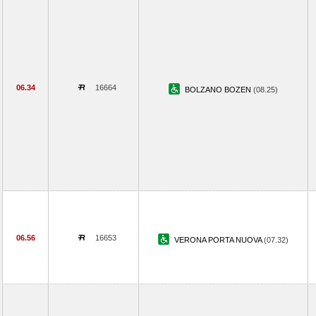
06.34
16664
BOLZANO BOZEN
(08.25)
06.56
16653
VERONA PORTA NUOVA
(07.32)