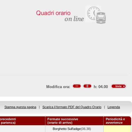
Modifica ora:
h:
04.00
Stampa questa pagina
|
Scarica il formato PDF del Quadro Orario
|
Legenda
precedenti
Fermate successive
Periodicità e
i partenza)
(orario di arrivo)
avvertenze
Borghetto Sull'adige
(06.38)