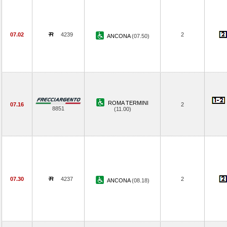
07.02
4239
2
ANCONA
(07.50)
ROMA TERMINI
07.16
2
8851
(11.00)
07.30
4237
2
ANCONA
(08.18)