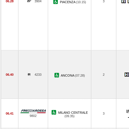
06.28
3904
3
PIACENZA
(10.15)
06.40
4233
2
ANCONA
(07.28)
MILANO CENTRALE
06.41
3
9802
(09.35)