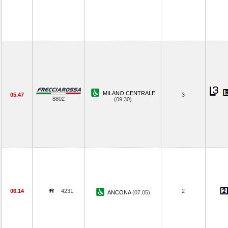
MILANO CENTRALE
05.47
3
8802
(09.30)
06.14
4231
2
ANCONA
(07.05)