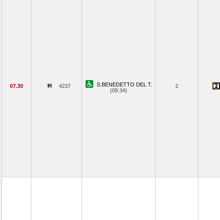
S.BENEDETTO DEL T.
07.30
4237
2
(09.34)