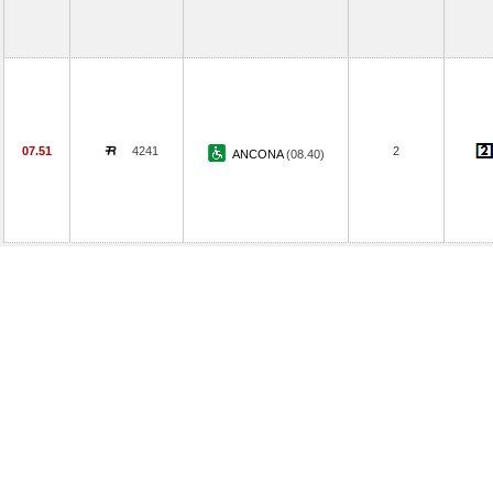
07.51
4241
2
ANCONA
(08.40)