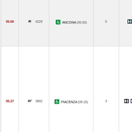
05.00
4229
5
ANCONA
(05.50)
05.27
3902
3
PIACENZA
(09.15)