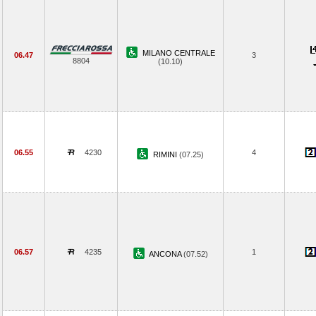
MILANO CENTRALE
06.47
3
8804
(10.10)
06.55
4230
4
RIMINI
(07.25)
06.57
4235
1
ANCONA
(07.52)