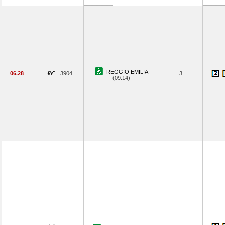
REGGIO EMILIA
06.28
3904
3
(09.14)