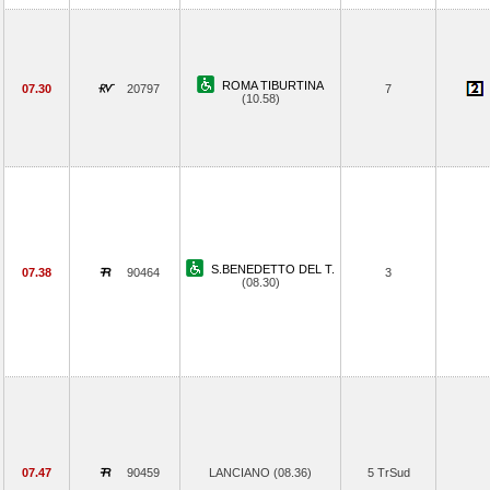
ROMA TIBURTINA
07.30
20797
7
(10.58)
S.BENEDETTO DEL T.
07.38
90464
3
(08.30)
07.47
90459
LANCIANO (08.36)
5 TrSud