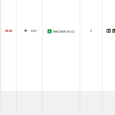
05.50
4202
8
ANCONA
(08.02)