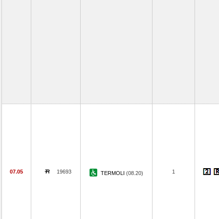
07.05
19693
1
TERMOLI
(08.20)