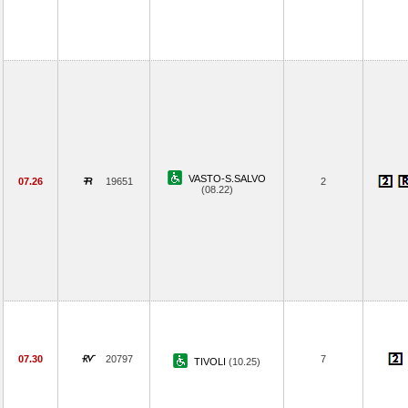
VASTO-S.SALVO
07.26
19651
2
(08.22)
07.30
20797
7
TIVOLI
(10.25)