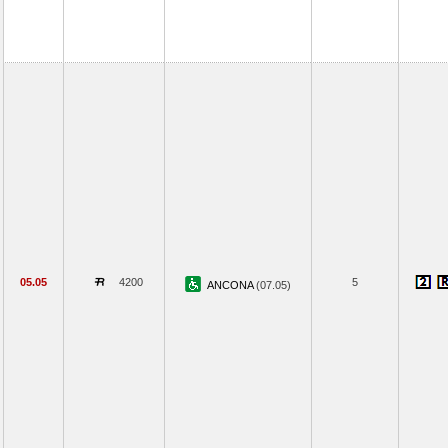
05.05
4200
5
ANCONA
(07.05)