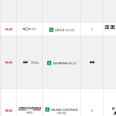
04.28
757
2
LECCE
(10.10)
04.45
PE111
SULMONA
(06.11)
MILANO CENTRALE
05.00
6
9802
(09.35)