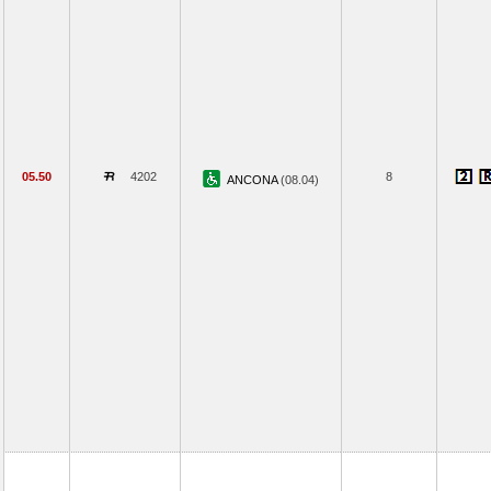
05.50
4202
8
ANCONA
(08.04)