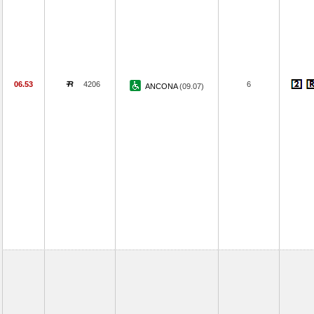
06.53
4206
6
ANCONA
(09.07)