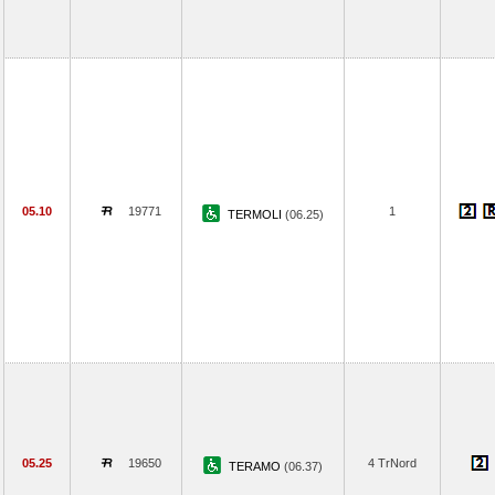
05.10
19771
1
TERMOLI
(06.25)
05.25
19650
4 TrNord
TERAMO
(06.37)