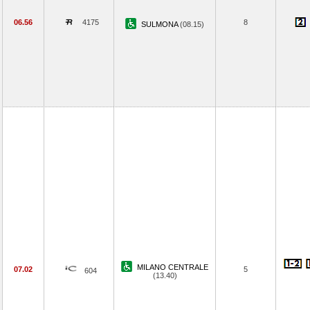
06.56
4175
8
SULMONA
(08.15)
MILANO CENTRALE
07.02
5
604
(13.40)