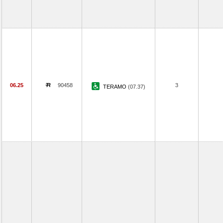
06.25
90458
3
TERAMO
(07.37)