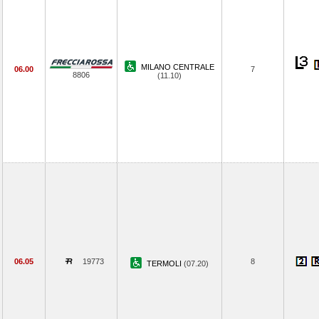
MILANO CENTRALE
06.00
7
8806
(11.10)
06.05
19773
8
TERMOLI
(07.20)