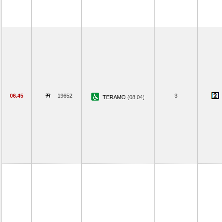
06.45
19652
3
TERAMO
(08.04)