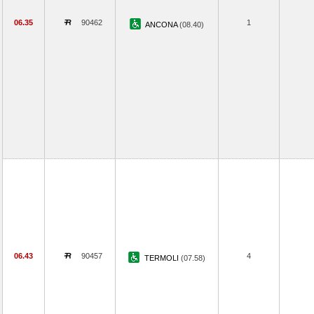
06.35
90462
1
ANCONA
(08.40)
06.43
90457
4
TERMOLI
(07.58)