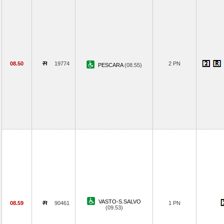
08.50
19774
2 PN
PESCARA
(08.55)
VASTO-S.SALVO
08.59
90461
1 PN
(09.53)