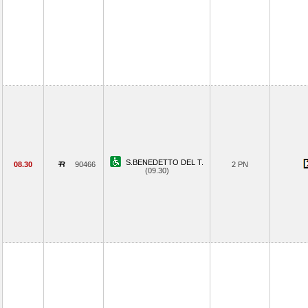
S.BENEDETTO DEL T.
08.30
90466
2 PN
(09.30)