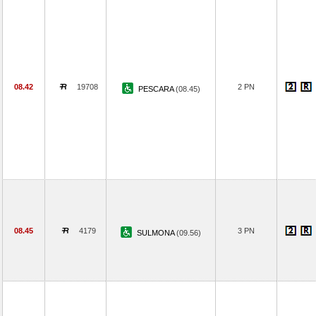
08.42
19708
2 PN
PESCARA
(08.45)
08.45
4179
3 PN
SULMONA
(09.56)