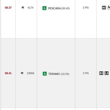
08.37
4174
3 PN
PESCARA
(08.40)
08.41
19658
2 PN
TERAMO
(10.04)