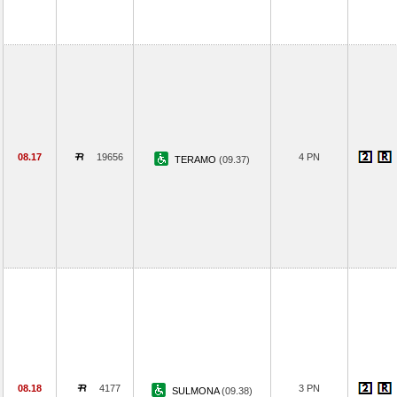
08.17
19656
4 PN
TERAMO
(09.37)
08.18
4177
3 PN
SULMONA
(09.38)