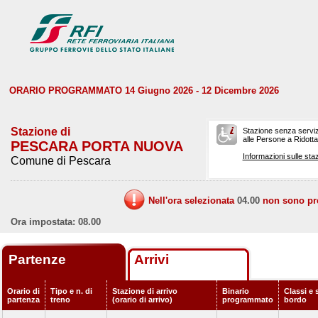
ORARIO PROGRAMMATO 14 Giugno 2026 - 12 Dicembre 2026
Stazione di
Stazione senza serviz
alle Persone a Ridotta 
PESCARA PORTA NUOVA
Informazioni sulle staz
Comune di Pescara
Nell'ora selezionata
04.00
non sono prev
Ora impostata: 08.00
Partenze
Arrivi
Orario di
Tipo e n. di
Stazione di arrivo
Binario
Classi e 
partenza
treno
(orario di arrivo)
programmato
bordo