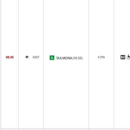
08.45
4207
4 PN
SULMONA
(09.56)