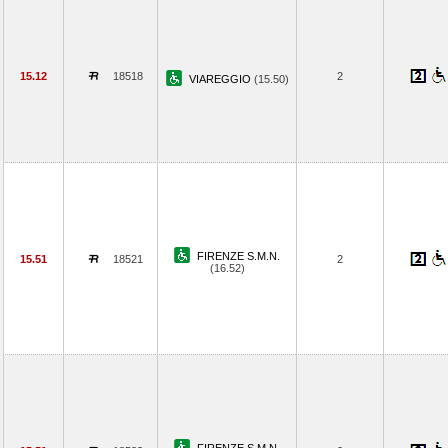
15.12
18518
2
VIAREGGIO
(15.50)
FIRENZE S.M.N.
15.51
18521
2
(16.52)