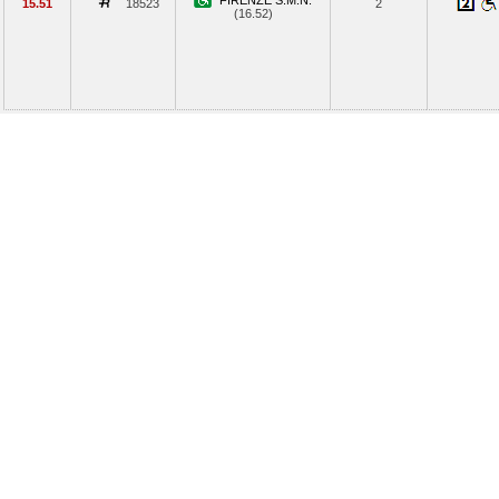
FIRENZE S.M.N.
15.51
18523
2
(16.52)