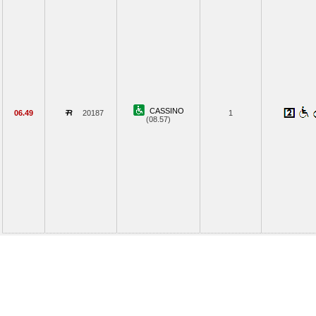
CASSINO
06.49
20187
1
(08.57)