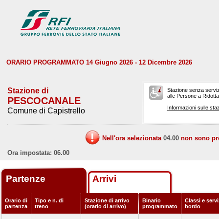
ORARIO PROGRAMMATO 14 Giugno 2026 - 12 Dicembre 2026
Stazione di
Stazione senza serviz
alle Persone a Ridotta 
PESCOCANALE
Informazioni sulle staz
Comune di Capistrello
Nell'ora selezionata
04.00
non sono prev
Ora impostata: 06.00
Partenze
Arrivi
Orario di
Tipo e n. di
Stazione di arrivo
Binario
Classi e servi
partenza
treno
(orario di arrivo)
programmato
bordo