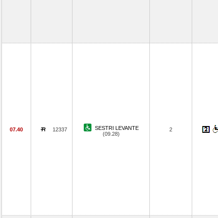
SESTRI LEVANTE
07.40
12337
2
(09.28)