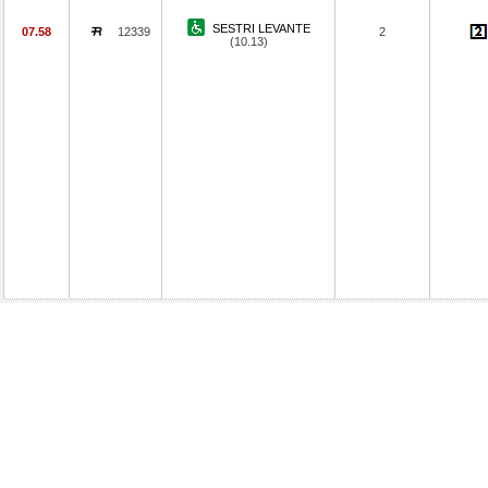
SESTRI LEVANTE
07.58
12339
2
(10.13)