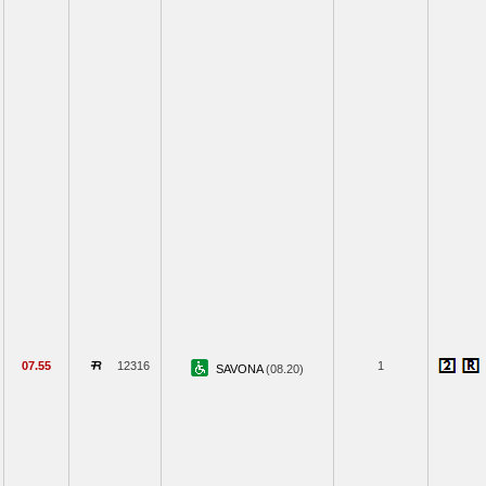
07.55
12316
1
SAVONA
(08.20)