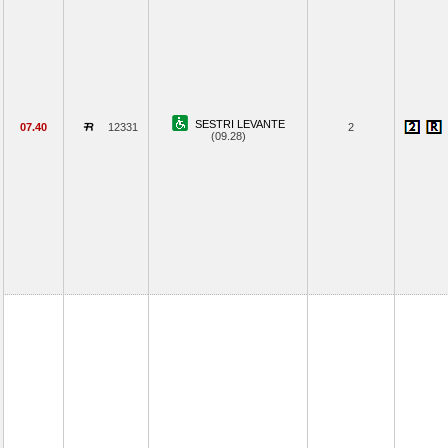
SESTRI LEVANTE
07.40
12331
2
(09.28)