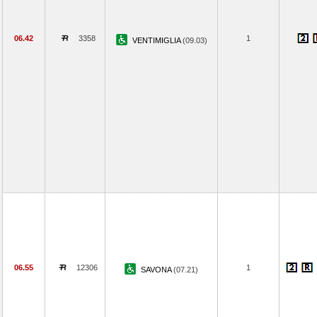
06.42
3358
1
VENTIMIGLIA
(09.03)
06.55
12306
1
SAVONA
(07.21)