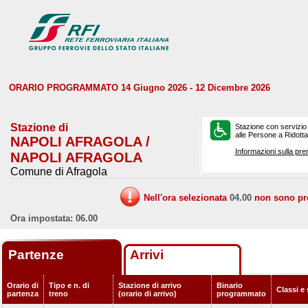
ORARIO PROGRAMMATO 14 Giugno 2026 - 12 Dicembre 2026
Stazione di
Stazione con servizio
alle Persone a Ridotta 
NAPOLI AFRAGOLA /
Informazioni sulla pre
NAPOLI AFRAGOLA
Comune di Afragola
Nell'ora selezionata
04.00
non sono prev
Ora impostata: 06.00
Partenze
Arrivi
Orario di
Tipo e n. di
Stazione di arrivo
Binario
Classi e 
partenza
treno
(orario di arrivo)
programmato