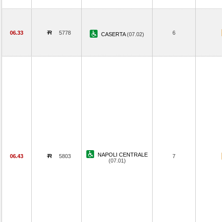
06.33
5778
6
CASERTA
(07.02)
NAPOLI CENTRALE
06.43
5803
7
(07.01)