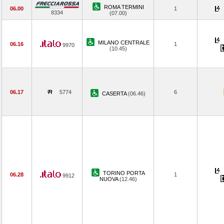
ROMA TERMINI
06.00
1
8334
(07.00)
MILANO CENTRALE
06.16
1
9970
(10.45)
06.17
5774
6
CASERTA
(06.46)
TORINO PORTA
06.28
1
9912
NUOVA
(12.46)