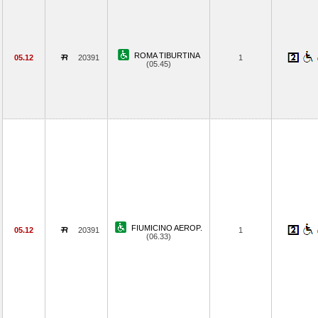
ROMA TIBURTINA
05.12
20391
1
(05.45)
FIUMICINO AEROP.
05.12
20391
1
(06.33)