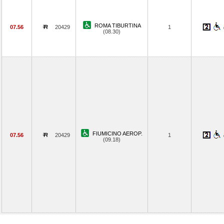
ROMA TIBURTINA
07.56
20429
1
(08.30)
FIUMICINO AEROP.
07.56
20429
1
(09.18)