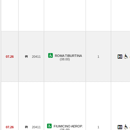
ROMA TIBURTINA
07.26
20411
1
(08.00)
FIUMICINO AEROP.
07.26
20411
1
(08.48)