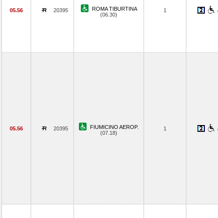
ROMA TIBURTINA
05.56
20395
1
(06.30)
FIUMICINO AEROP.
05.56
20395
1
(07.18)