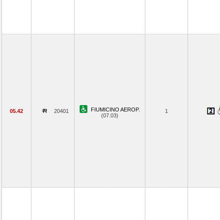
FIUMICINO AEROP.
05.42
20401
1
(07.03)