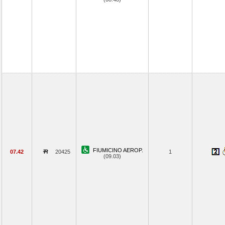
FIUMICINO AEROP.
07.42
20425
1
(09.03)