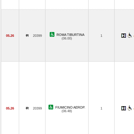
ROMA TIBURTINA
05.26
20399
1
(06.00)
FIUMICINO AEROP.
05.26
20399
1
(06.48)