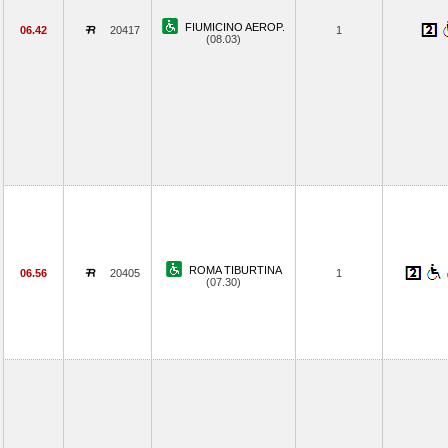
FIUMICINO AEROP.
06.42
20417
1
(08.03)
ROMA TIBURTINA
06.56
20405
1
(07.30)