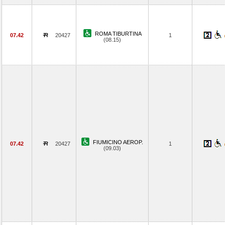
ROMA TIBURTINA
07.42
20427
1
(08.15)
FIUMICINO AEROP.
07.42
20427
1
(09.03)