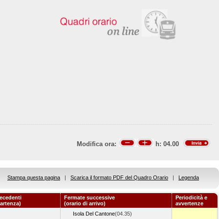
Modifica ora:
h:
04.00
Stampa questa pagina
|
Scarica il formato PDF del Quadro Orario
|
Legenda
ecedenti
Fermate successive
Periodicità e
partenza)
(orario di arrivo)
avvertenze
Isola Del Cantone
(04.35)