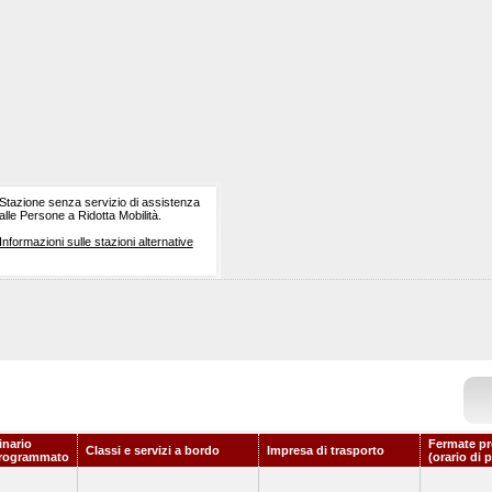
Stazione senza servizio di assistenza
alle Persone a Ridotta Mobilità.
Informazioni sulle stazioni alternative
inario
Fermate pr
Classi e servizi a bordo
Impresa di trasporto
rogrammato
(orario di 