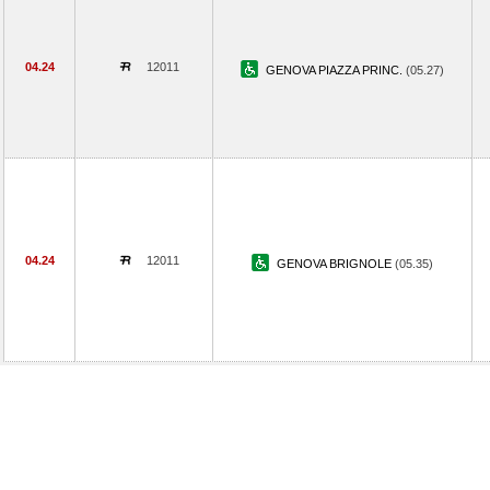
04.24
12011
GENOVA PIAZZA PRINC.
(05.27)
04.24
12011
GENOVA BRIGNOLE
(05.35)