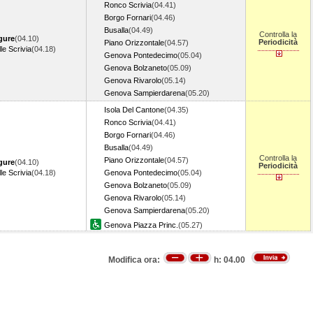
Ronco Scrivia
(04.41)
Borgo Fornari
(04.46)
Busalla
(04.49)
Controlla la
gure
(04.10)
Periodicità
Piano Orizzontale
(04.57)
le Scrivia
(04.18)
Genova Pontedecimo
(05.04)
Genova Bolzaneto
(05.09)
Genova Rivarolo
(05.14)
Genova Sampierdarena
(05.20)
Isola Del Cantone
(04.35)
Ronco Scrivia
(04.41)
Borgo Fornari
(04.46)
Busalla
(04.49)
Controlla la
Piano Orizzontale
(04.57)
gure
(04.10)
Periodicità
le Scrivia
(04.18)
Genova Pontedecimo
(05.04)
Genova Bolzaneto
(05.09)
Genova Rivarolo
(05.14)
Genova Sampierdarena
(05.20)
Genova Piazza Princ.
(05.27)
Modifica ora:
h:
04.00