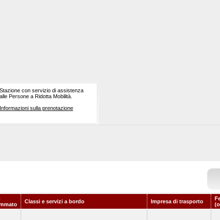
Stazione con servizio di assistenza
alle Persone a Ridotta Mobilità.
Informazioni sulla prenotazione
o
F
Classi e servizi a bordo
Impresa di trasporto
ammato
(o