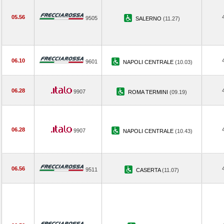
05.56
9505
SALERNO
(11.27)
06.10
9601
NAPOLI CENTRALE
(10.03)
06.28
9907
ROMA TERMINI
(09.19)
06.28
9907
NAPOLI CENTRALE
(10.43)
06.56
9511
CASERTA
(11.07)