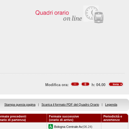
Modifica ora:
h:
04.00
Stampa questa pagina
|
Scarica il formato PDF del Quadro Orario
|
Legenda
ermate precedenti
Fermate successive
Periodicità e
rario di partenza)
(orario di arrivo)
avvertenze
Bologna Centrale Av
(06.24)