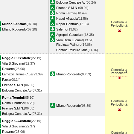
Bologna Centrale Av
(08.24)
Firenze S.M.N.
(09.04)
Roma Termini
(10.49)
Napoli Afragola
(11.56)
Controlla la
Milano Centrale
(07.10)
Napoli Centrale
(12.13)
Periodicità
Milano Rogoredo
(07.20)
Salerno
(13.02)
Agropoli-Castellab.
(13.35)
Vallo Della Lucania
(13.51)
Pisciotta-Palinuro
(14.06)
Centola-Palinuro-Mdc
(14.16)
Reggio C.Centrale
(22.19)
Villa S.Giovanni
(22.37)
Rosarno
(23.06)
Controlla la
Periodicità
Lamezia Terme C.Le
(23.39)
Milano Rogoredo
(08.39)
Paola
(00.14)
Firenze S.M.N.
(06.55)
Bologna Centrale Av
(07.31)
Roma Termini
(05.10)
Controlla la
Roma Tiburtina
(05.20)
Periodicità
Milano Rogoredo
(08.39)
Firenze S.M.N.
(06.55)
Bologna Centrale Av
(07.31)
Reggio C.Centrale
(22.19)
Villa S.Giovanni
(22.37)
Rosarno
(23.06)
Controlla la