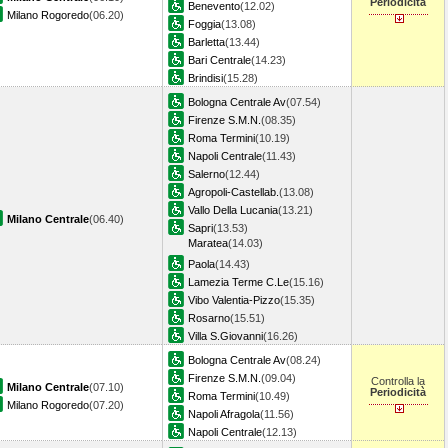
Periodicità
Benevento
(12.02)
Milano Rogoredo
(06.20)
Foggia
(13.08)
Barletta
(13.44)
Bari Centrale
(14.23)
Brindisi
(15.28)
Bologna Centrale Av
(07.54)
Firenze S.M.N.
(08.35)
Roma Termini
(10.19)
Napoli Centrale
(11.43)
Salerno
(12.44)
Agropoli-Castellab.
(13.08)
Vallo Della Lucania
(13.21)
Milano Centrale
(06.40)
Sapri
(13.53)
Maratea
(14.03)
Paola
(14.43)
Lamezia Terme C.Le
(15.16)
Vibo Valentia-Pizzo
(15.35)
Rosarno
(15.51)
Villa S.Giovanni
(16.26)
Bologna Centrale Av
(08.24)
Firenze S.M.N.
(09.04)
Controlla la
Milano Centrale
(07.10)
Periodicità
Roma Termini
(10.49)
Milano Rogoredo
(07.20)
Napoli Afragola
(11.56)
Napoli Centrale
(12.13)