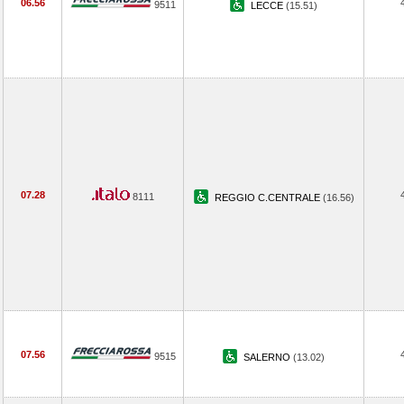
06.56
9511
LECCE
(15.51)
07.28
8111
REGGIO C.CENTRALE
(16.56)
07.56
9515
SALERNO
(13.02)