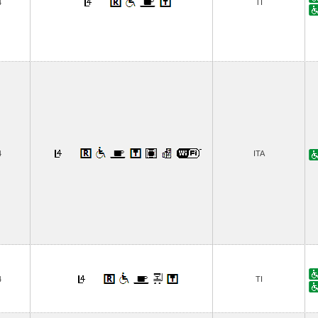
4
TI
4
ITA
4
TI