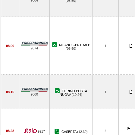
9504
(08.50)
MILANO CENTRALE
08.00
1
9574
(08.50)
TORINO PORTA
08.15
1
9300
NUOVA
(10.24)
08.28
4
9917
CASERTA
(12.39)