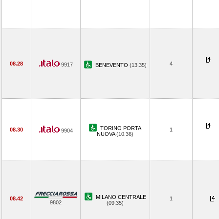
08.28
4
9917
BENEVENTO
(13.35)
TORINO PORTA
08.30
1
9904
NUOVA
(10.36)
MILANO CENTRALE
08.42
1
9802
(09.35)