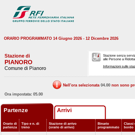
ORARIO PROGRAMMATO 14 Giugno 2026 - 12 Dicembre 2026
Stazione di
Stazione senza serviz
alle Persone a Ridotta 
PIANORO
Informazioni sulle staz
Comune di Pianoro
Nell'ora selezionata
04.00
non sono prev
Ora impostata: 05.00
Partenze
Arrivi
Orario di
Tipo e n. di
Stazione di arrivo
Binario
Classi 
partenza
treno
(orario di arrivo)
programmato
bordo