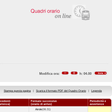
Modifica ora:
h:
04.00
Stampa questa pagina
|
Scarica il formato PDF del Quadro Orario
|
Legenda
ecedenti
Fermate successive
Periodicità e
artenza)
(orario di arrivo)
avvertenze
Airole
(06.31)