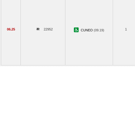
06.25
22952
1
CUNEO
(09.19)