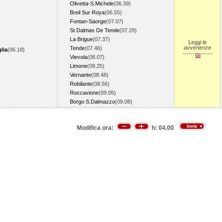
Olivetta-S.Michele
(06.39)
Breil Sur Roya
(06.55)
Fontan-Saorge
(07.07)
St Dalmas De Tende
(07.29)
La Brigue
(07.37)
Leggi le
avvertenze
Tende
(07.46)
lia
(06.18)
Vievola
(08.07)
Limone
(08.25)
Vernante
(08.48)
Robilante
(08.56)
Roccavione
(09.05)
Borgo S.Dalmazzo
(09.08)
Modifica ora:
h:
04.00