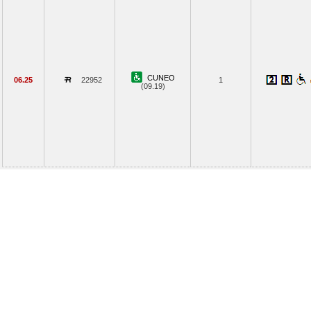
CUNEO
06.25
22952
1
(09.19)