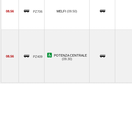
08.56
MELFI
(09.50)
PZ706
POTENZA CENTRALE
08.56
PZ409
(09.30)