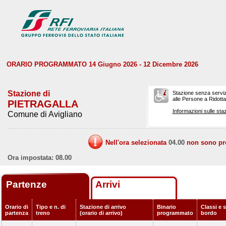
ORARIO PROGRAMMATO 14 Giugno 2026 - 12 Dicembre 2026
Stazione di
Stazione senza serviz
alle Persone a Ridotta 
PIETRAGALLA
Informazioni sulle staz
Comune di Avigliano
Nell'ora selezionata
04.00
non sono prev
Ora impostata: 08.00
Partenze
Arrivi
Orario di
Tipo e n. di
Stazione di arrivo
Binario
Classi e s
partenza
treno
(orario di arrivo)
programmato
bordo