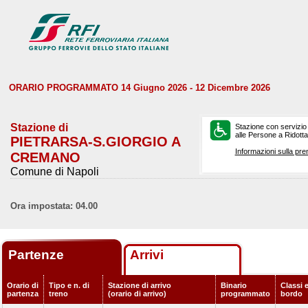
ORARIO PROGRAMMATO 14 Giugno 2026 - 12 Dicembre 2026
Stazione di
Stazione con servizio
alle Persone a Ridotta 
PIETRARSA-S.GIORGIO A
Informazioni sulla pre
CREMANO
Comune di Napoli
Ora impostata: 04.00
Partenze
Arrivi
Orario di
Tipo e n. di
Stazione di arrivo
Binario
Classi e
partenza
treno
(orario di arrivo)
programmato
bordo