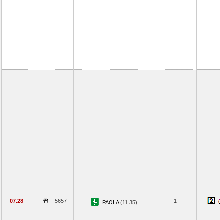
07.28
5657
1
PAOLA
(11.35)