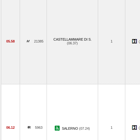
CASTELLAMMARE DI S.
05.58
21385
1
(06.37)
06.12
5963
1
SALERNO
(07.24)