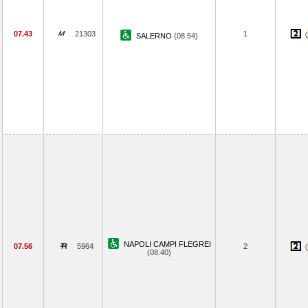
07.43
21303
1
SALERNO
(08.54)
NAPOLI CAMPI FLEGREI
07.56
5964
2
(08.40)