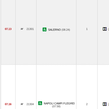
07.13
21301
1
SALERNO
(08.24)
NAPOLI CAMPI FLEGREI
07.16
21304
2
(07.58)