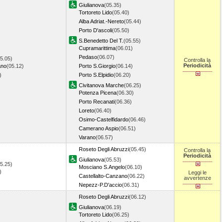
Giulianova
(05.35)
Tortoreto Lido
(05.40)
Alba Adriat.-Nereto
(05.44)
Porto D'ascoli
(05.50)
S.Benedetto Del T.
(05.55)
Cupramarittima
(06.01)
Pedaso
(06.07)
5.05)
Controlla la
Periodicità
ano
(05.12)
Porto S.Giorgio
(06.14)
8)
Porto S.Elpidio
(06.20)
Civitanova Marche
(06.25)
Potenza Picena
(06.30)
Porto Recanati
(06.36)
Loreto
(06.40)
Osimo-Castelfidardo
(06.46)
Camerano Aspio
(06.51)
Varano
(06.57)
Roseto Degli Abruzzi
(05.45)
Controlla la
Periodicità
Giulianova
(05.53)
5.25)
Mosciano S.Angelo
(06.10)
4)
Leggi le
Castellalto-Canzano
(06.22)
avvertenze
Nepezz-P.D'accio
(06.31)
Roseto Degli Abruzzi
(06.12)
Giulianova
(06.19)
Tortoreto Lido
(06.25)