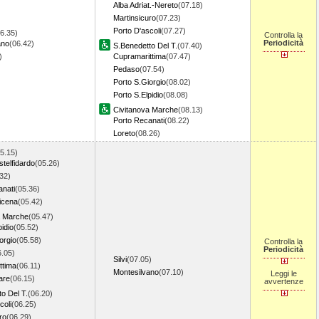
Alba Adriat.-Nereto
(07.18)
Martinsicuro
(07.23)
Porto D'ascoli
(07.27)
6.35)
Controlla la
Periodicità
ano
(06.42)
S.Benedetto Del T.
(07.40)
7)
Cupramarittima
(07.47)
Pedaso
(07.54)
Porto S.Giorgio
(08.02)
Porto S.Elpidio
(08.08)
Civitanova Marche
(08.13)
Porto Recanati
(08.22)
Loreto
(08.26)
5.15)
telfidardo
(05.26)
32)
anati
(05.36)
icena
(05.42)
a Marche
(05.47)
pidio
(05.52)
orgio
(05.58)
Controlla la
Periodicità
6.05)
Silvi
(07.05)
ttima
(06.11)
Montesilvano
(07.10)
Leggi le
are
(06.15)
avvertenze
o Del T.
(06.20)
coli
(06.25)
ro
(06.29)