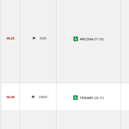
05.23
4200
ANCONA
(07.05)
05.40
19650
TERAMO
(06.37)