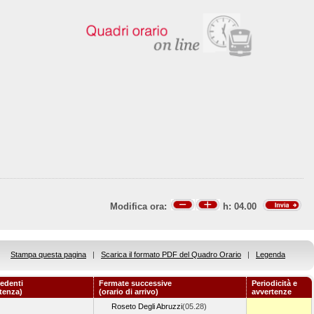
Modifica ora:
h:
04.00
Stampa questa pagina
|
Scarica il formato PDF del Quadro Orario
|
Legenda
edenti
Fermate successive
Periodicità e
rtenza)
(orario di arrivo)
avvertenze
Roseto Degli Abruzzi
(05.28)