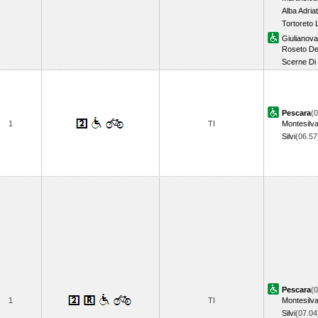
Alba Adria
Tortoreto 
Giulianova
Roseto Deg
Scerne Di 
Pescara
(0
1
TI
Montesilv
Silvi
(06.5
Pescara
(0
1
TI
Montesilv
Silvi
(07.0