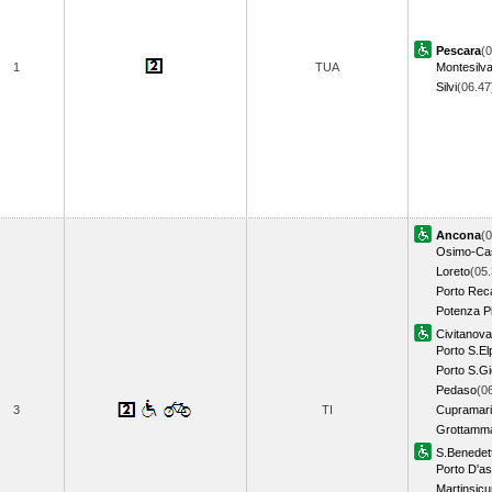
Pescara
(0
1
TUA
Montesilv
Silvi
(06.4
Ancona
(0
Osimo-Cas
Loreto
(05.
Porto Rec
Potenza P
Civitanov
Porto S.El
Porto S.Gi
Pedaso
(0
3
TI
Cupramari
Grottamm
S.Benedett
Porto D'as
Martinsicu