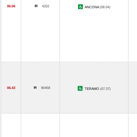
06.06
4202
ANCONA
(08.04)
06.43
90458
TERAMO
(07.37)