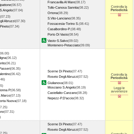
Francavilla Al Mare
(08.17)
ipattone
(06.57)
Controlla la
Tollo-Canosa Sannita
(08.22)
Periodicità
S.Angelo
(07.04)
Ortona
(08.29)
(07.23)
S.Vito-Lanciano
(08.35)
li Abruzzi
(07.30)
Fossacesia-Torino S.
(08.41)
Pineto
(07.34)
Casalbordino-P.
(08.48)
Porto Di Vasto
(08.54)
Vasto-S.Salvo
(09.02)
Montenero-Petacciato
(09.09)
(06.00)
ligna
(06.12)
orito
(06.21)
Passeri
(06.35)
Scerne Di Pineto
(07.47)
lentino
(06.42)
Controlla la
Roseto Degli Abruzzi
(07.52)
Periodicità
.46)
Giulianova
(08.01)
55)
Mosciano S.Angelo
(08.19)
Leggi le
donna P
(06.58)
avvertenze
Castellalto-Canzano
(08.28)
.Marco
(07.13)
Nepezz-P.D'accio
(08.32)
orta Nuova
(07.18)
7.25)
ano
(07.31)
7)
Scerne Di Pineto
(07.47)
Roseto Degli Abruzzi
(07.52)
7.25)