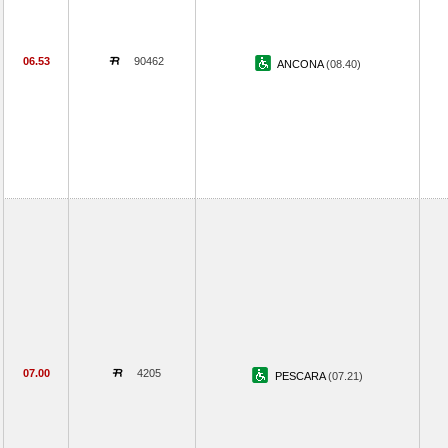
06.53
90462
ANCONA
(08.40)
07.00
4205
PESCARA
(07.21)