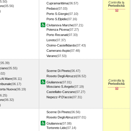
5.50)
Controlla la
Cupramarittima
(06.57)
Periodicità
ano
(05.56)
Pedaso
(07.03)
1)
Porto S.Giorgio
(07.10)
Porto S.Elpidio
(07.16)
Civitanova Marche
(07.21)
Potenza Picena
(07.27)
Porto Recanati
(07.33)
Loreto
(07.37)
Osimo-Castelfidardo
(07.43)
Camerano Aspio
(07.48)
Varano
(07.53)
(05.39)
ciano
(05.55)
Scerne Di Pineto
(06.47)
.02)
Roseto Degli Abruzzi
(06.52)
a Al Mare
(06.11)
Controlla la
Giulianova
(07.01)
Periodicità
ribunale
(06.17)
Mosciano S.Angelo
(07.19)
orta Nuova
(06.19)
Castellalto-Canzano
(07.27)
6.25)
Nepezz-P.D'accio
(07.31)
ano
(06.32)
7)
Scerne Di Pineto
(06.56)
Roseto Degli Abruzzi
(07.01)
Giulianova
(07.08)
Tortoreto Lido
(07.14)