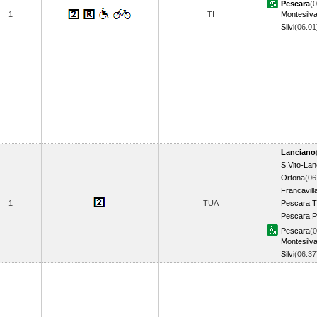
Pescara
(0
1
TI
Montesilv
Silvi
(06.0
Lanciano
S.Vito-Lan
Ortona
(06
Francavill
1
TUA
Pescara T
Pescara P
Pescara
(0
Montesilv
Silvi
(06.3