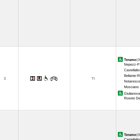
Teramo
(0
Nepezz-P.
Castellal
Bellante-R
3
TI
Notaresco
Mosciano 
Giulianova
Roseto Deg
Teramo
(0
Castellal