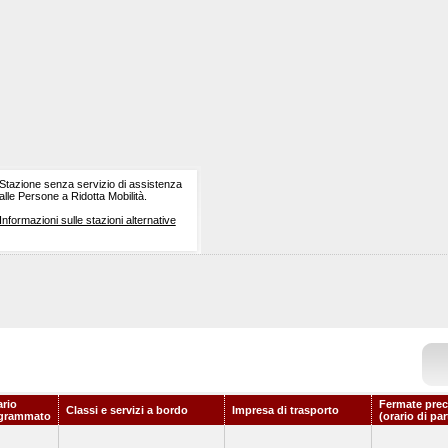
Stazione senza servizio di assistenza
alle Persone a Ridotta Mobilità.
Informazioni sulle stazioni alternative
ario
Fermate prec
Classi e servizi a bordo
Impresa di trasporto
grammato
(orario di pa