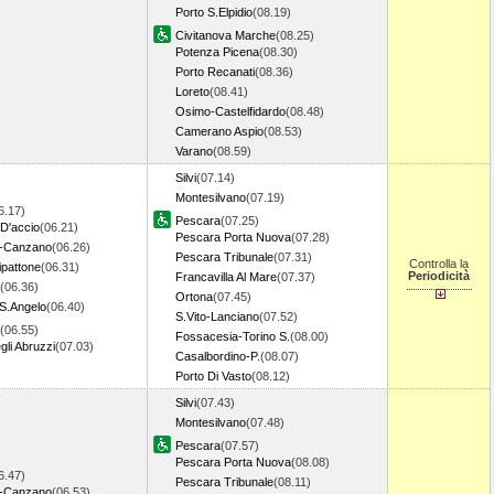
Porto S.Elpidio
(08.19)
Civitanova Marche
(08.25)
Potenza Picena
(08.30)
Porto Recanati
(08.36)
Loreto
(08.41)
Osimo-Castelfidardo
(08.48)
Camerano Aspio
(08.53)
Varano
(08.59)
Silvi
(07.14)
Montesilvano
(07.19)
6.17)
Pescara
(07.25)
D'accio
(06.21)
Pescara Porta Nuova
(07.28)
to-Canzano
(06.26)
Pescara Tribunale
(07.31)
Controlla la
ipattone
(06.31)
Periodicità
Francavilla Al Mare
(07.37)
(06.36)
Ortona
(07.45)
S.Angelo
(06.40)
S.Vito-Lanciano
(07.52)
(06.55)
Fossacesia-Torino S.
(08.00)
li Abruzzi
(07.03)
Casalbordino-P.
(08.07)
Porto Di Vasto
(08.12)
Silvi
(07.43)
Montesilvano
(07.48)
Pescara
(07.57)
Pescara Porta Nuova
(08.08)
6.47)
Pescara Tribunale
(08.11)
to-Canzano
(06.53)