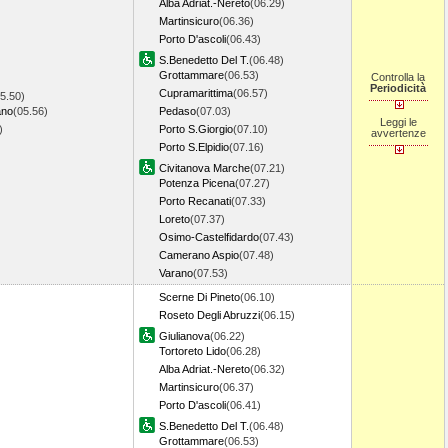
Alba Adriat.-Nereto
(06.29)
Martinsicuro
(06.36)
Porto D'ascoli
(06.43)
S.Benedetto Del T.
(06.48)
Grottammare
(06.53)
Controlla la
Periodicità
Cupramarittima
(06.57)
5.50)
ano
(05.56)
Pedaso
(07.03)
Leggi le
1)
Porto S.Giorgio
(07.10)
avvertenze
Porto S.Elpidio
(07.16)
Civitanova Marche
(07.21)
Potenza Picena
(07.27)
Porto Recanati
(07.33)
Loreto
(07.37)
Osimo-Castelfidardo
(07.43)
Camerano Aspio
(07.48)
Varano
(07.53)
Scerne Di Pineto
(06.10)
Roseto Degli Abruzzi
(06.15)
Giulianova
(06.22)
Tortoreto Lido
(06.28)
Alba Adriat.-Nereto
(06.32)
Martinsicuro
(06.37)
Porto D'ascoli
(06.41)
S.Benedetto Del T.
(06.48)
Grottammare
(06.53)