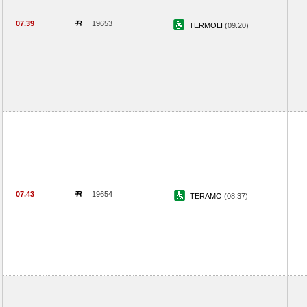
07.39
19653
TERMOLI
(09.20)
07.43
19654
TERAMO
(08.37)