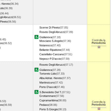
t.-Nereto
(06.34)
Lido
(06.39)
(06.44)
li Abruzzi
(06.51)
Pineto
(06.56)
Scerne Di Pineto
(07.05)
Roseto Degli Abruzzi
(07.09)
Giulianova
(07.18)
6.45)
Controlla la
Mosciano S.Angelo
(07.36)
Periodicità
ano
(06.52)
Notaresco
(07.40)
7)
Bellante-Ripattone
(07.44)
Castellalto-Canzano
(07.51)
Nepezz-P.D'accio
(07.59)
Roseto Degli Abruzzi
(07.17)
Giulianova
(07.28)
Tortoreto Lido
(07.33)
Alba Adriat.-Nereto
(07.37)
Martinsicuro
(07.42)
Porto D'ascoli
(07.46)
S.Benedetto Del T.
(07.51)
Grottammare
(07.56)
Cupramarittima
(08.00)
6.53)
Controlla la
Periodicità
ano
(06.59)
Pedaso
(08.06)
4)
Porto S.Giorgio
(08.13)