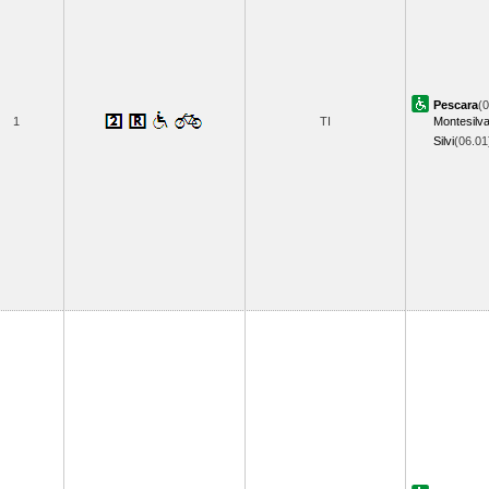
Pescara
(0
1
TI
Montesilv
Silvi
(06.0