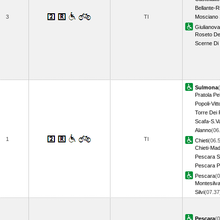
Bellante-R
3
TI
Mosciano 
Giulianova
Roseto Deg
Scerne Di 
Sulmona
Pratola Pe
Popoli-Vitt
Torre Dei 
Scafa-S.Va
Alanno
(06
1
TI
Chieti
(06.
Chieti-Ma
Pescara S
Pescara P
Pescara
(0
Montesilv
Silvi
(07.3
Pescara
(0