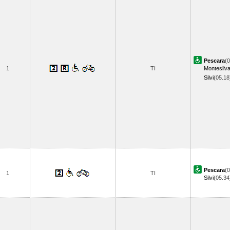
Pescara
(0
1
TI
Montesilv
Silvi
(05.1
Pescara
(0
1
TI
Silvi
(05.3