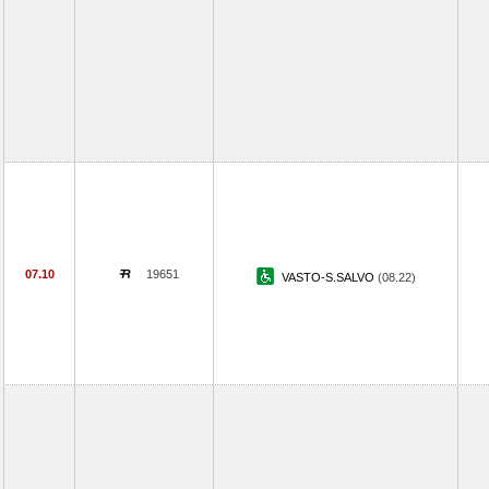
07.10
19651
VASTO-S.SALVO
(08.22)