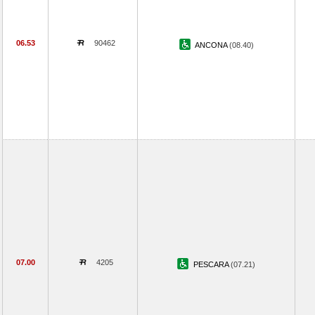
06.53
90462
ANCONA
(08.40)
07.00
4205
PESCARA
(07.21)