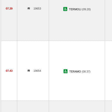
07.39
19653
TERMOLI
(09.20)
07.43
19654
TERAMO
(08.37)