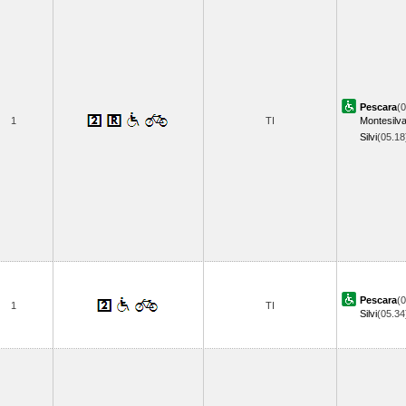
Pescara
(0
1
TI
Montesilv
Silvi
(05.1
Pescara
(0
1
TI
Silvi
(05.3