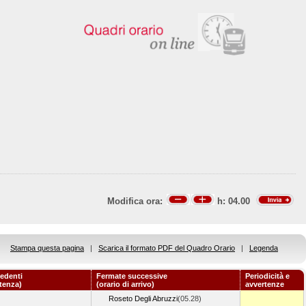
Modifica ora:
h:
04.00
Stampa questa pagina
|
Scarica il formato PDF del Quadro Orario
|
Legenda
edenti
Fermate successive
Periodicità e
rtenza)
(orario di arrivo)
avvertenze
Roseto Degli Abruzzi
(05.28)