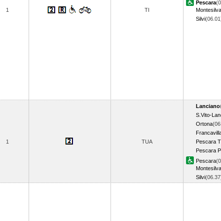
Pescara
(0
1
TI
Montesilv
Silvi
(06.0
Lanciano
S.Vito-Lan
Ortona
(06
Francavill
1
TUA
Pescara T
Pescara P
Pescara
(0
Montesilv
Silvi
(06.3