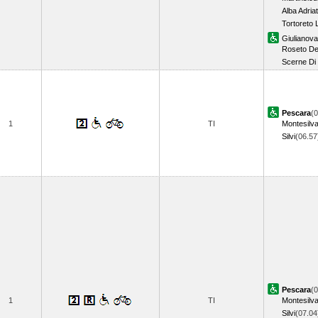
Alba Adria
Tortoreto 
Giulianova
Roseto Deg
Scerne Di 
Pescara
(0
1
TI
Montesilv
Silvi
(06.5
Pescara
(0
1
TI
Montesilv
Silvi
(07.0