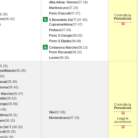
Alba Adriat.-Nereto
(07.18)
Martinsicuro
(07.23)
Porto D'ascoli
(07.27)
6.35)
Controlla la
Periodicità
ano
(06.42)
S.Benedetto Del T.
(07.40)
7)
Cupramarittima
(07.47)
Pedaso
(07.54)
Porto S.Giorgio
(08.02)
Porto S.Elpidio
(08.08)
Civitanova Marche
(08.13)
Porto Recanati
(08.22)
Loreto
(08.26)
5.15)
telfidardo
(05.26)
32)
anati
(05.36)
icena
(05.42)
a Marche
(05.47)
pidio
(05.52)
orgio
(05.58)
Controlla la
Periodicità
6.05)
Silvi
(07.05)
ttima
(06.11)
Montesilvano
(07.10)
Leggi le
are
(06.15)
avvertenze
o Del T.
(06.20)
coli
(06.25)
ro
(06.29)