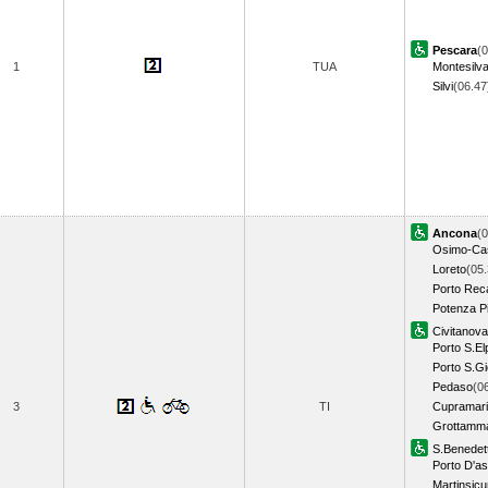
Pescara
(0
1
TUA
Montesilv
Silvi
(06.4
Ancona
(0
Osimo-Cas
Loreto
(05.
Porto Rec
Potenza P
Civitanov
Porto S.El
Porto S.Gi
Pedaso
(0
3
TI
Cupramari
Grottamm
S.Benedett
Porto D'as
Martinsicu