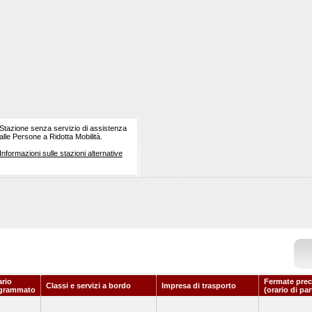
Stazione senza servizio di assistenza
alle Persone a Ridotta Mobilità.
Informazioni sulle stazioni alternative
ario
Fermate prec
Classi e servizi a bordo
Impresa di trasporto
grammato
(orario di pa