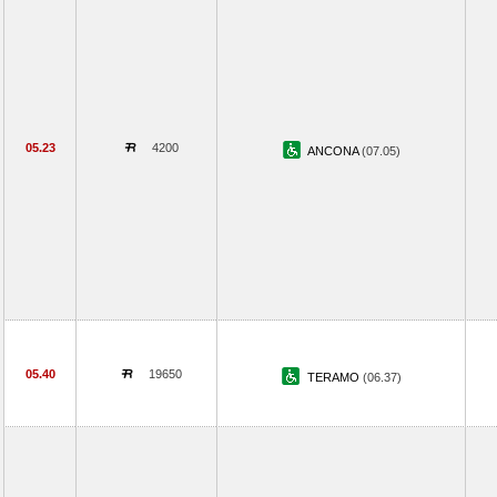
05.23
4200
ANCONA
(07.05)
05.40
19650
TERAMO
(06.37)