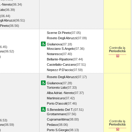
t.-Nereto
(06.34)
Lido
(06.39)
(06.44)
li Abruzzi
(06.51)
Pineto
(06.56)
Scerne Di Pineto
(07.05)
Roseto Degli Abruzzi
(07.09)
Giulianova
(07.18)
6.45)
Controlla la
Mosciano S.Angelo
(07.36)
Periodicità
ano
(06.52)
Notaresco
(07.40)
7)
Bellante-Ripattone
(07.44)
Castellalto-Canzano
(07.51)
Nepezz-P.D'accio
(07.59)
Roseto Degli Abruzzi
(07.17)
Giulianova
(07.28)
Tortoreto Lido
(07.33)
Alba Adriat.-Nereto
(07.37)
Martinsicuro
(07.42)
Porto D'ascoli
(07.46)
S.Benedetto Del T.
(07.51)
Grottammare
(07.56)
Cupramarittima
(08.00)
6.53)
Controlla la
Periodicità
ano
(06.59)
Pedaso
(08.06)
4)
Porto S.Giorgio
(08.13)