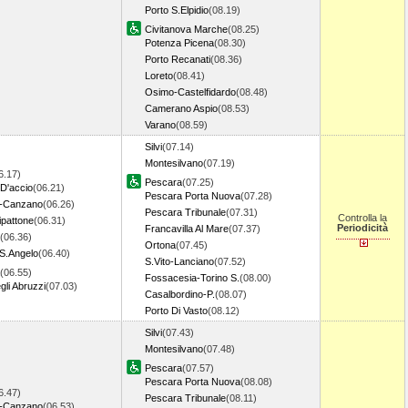
Porto S.Elpidio
(08.19)
Civitanova Marche
(08.25)
Potenza Picena
(08.30)
Porto Recanati
(08.36)
Loreto
(08.41)
Osimo-Castelfidardo
(08.48)
Camerano Aspio
(08.53)
Varano
(08.59)
Silvi
(07.14)
Montesilvano
(07.19)
6.17)
Pescara
(07.25)
D'accio
(06.21)
Pescara Porta Nuova
(07.28)
to-Canzano
(06.26)
Pescara Tribunale
(07.31)
Controlla la
ipattone
(06.31)
Periodicità
Francavilla Al Mare
(07.37)
(06.36)
Ortona
(07.45)
S.Angelo
(06.40)
S.Vito-Lanciano
(07.52)
(06.55)
Fossacesia-Torino S.
(08.00)
li Abruzzi
(07.03)
Casalbordino-P.
(08.07)
Porto Di Vasto
(08.12)
Silvi
(07.43)
Montesilvano
(07.48)
Pescara
(07.57)
Pescara Porta Nuova
(08.08)
6.47)
Pescara Tribunale
(08.11)
to-Canzano
(06.53)