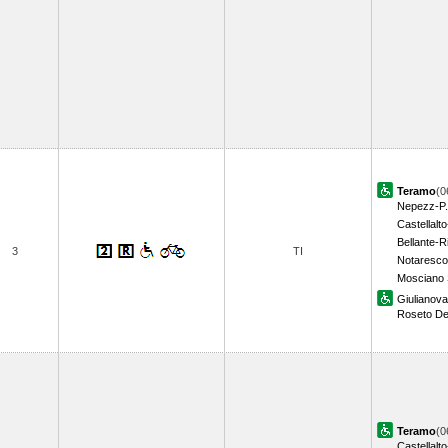
Teramo
(0
Nepezz-P.
Castellal
Bellante-R
3
TI
Notaresco
Mosciano 
Giulianova
Roseto Deg
Teramo
(0
Castellal