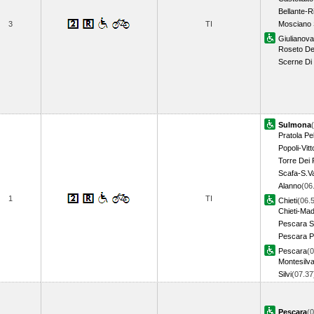
Bellante-R
3
TI
Mosciano 
Giulianova
Roseto Deg
Scerne Di 
Sulmona
Pratola Pe
Popoli-Vitt
Torre Dei 
Scafa-S.Va
Alanno
(06
1
TI
Chieti
(06.
Chieti-Ma
Pescara S
Pescara P
Pescara
(0
Montesilv
Silvi
(07.3
Pescara
(0