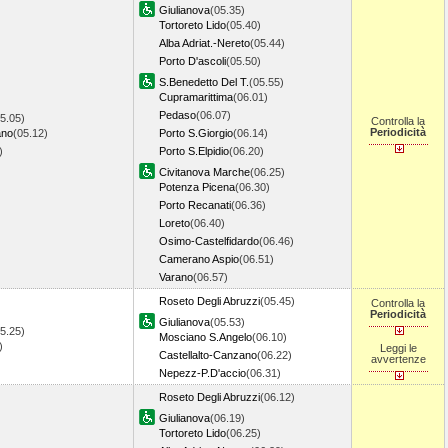
Giulianova
(05.35)
Tortoreto Lido
(05.40)
Alba Adriat.-Nereto
(05.44)
Porto D'ascoli
(05.50)
S.Benedetto Del T.
(05.55)
Cupramarittima
(06.01)
Pedaso
(06.07)
5.05)
Controlla la
Periodicità
ano
(05.12)
Porto S.Giorgio
(06.14)
8)
Porto S.Elpidio
(06.20)
Civitanova Marche
(06.25)
Potenza Picena
(06.30)
Porto Recanati
(06.36)
Loreto
(06.40)
Osimo-Castelfidardo
(06.46)
Camerano Aspio
(06.51)
Varano
(06.57)
Roseto Degli Abruzzi
(05.45)
Controlla la
Periodicità
Giulianova
(05.53)
5.25)
Mosciano S.Angelo
(06.10)
4)
Leggi le
Castellalto-Canzano
(06.22)
avvertenze
Nepezz-P.D'accio
(06.31)
Roseto Degli Abruzzi
(06.12)
Giulianova
(06.19)
Tortoreto Lido
(06.25)