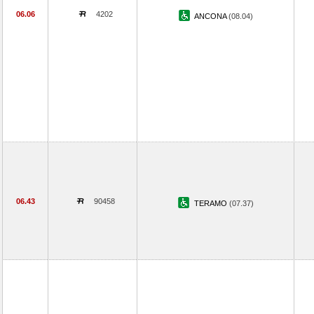
06.06
4202
ANCONA
(08.04)
06.43
90458
TERAMO
(07.37)