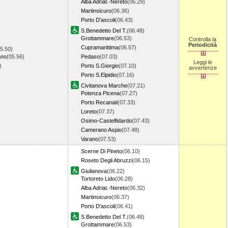
Alba Adriat.-Nereto
(06.29)
Martinsicuro
(06.36)
Porto D'ascoli
(06.43)
S.Benedetto Del T.
(06.48)
Grottammare
(06.53)
Controlla la
Periodicità
Cupramarittima
(06.57)
5.50)
ano
(05.56)
Pedaso
(07.03)
Leggi le
1)
Porto S.Giorgio
(07.10)
avvertenze
Porto S.Elpidio
(07.16)
Civitanova Marche
(07.21)
Potenza Picena
(07.27)
Porto Recanati
(07.33)
Loreto
(07.37)
Osimo-Castelfidardo
(07.43)
Camerano Aspio
(07.48)
Varano
(07.53)
Scerne Di Pineto
(06.10)
Roseto Degli Abruzzi
(06.15)
Giulianova
(06.22)
Tortoreto Lido
(06.28)
Alba Adriat.-Nereto
(06.32)
Martinsicuro
(06.37)
Porto D'ascoli
(06.41)
S.Benedetto Del T.
(06.48)
Grottammare
(06.53)