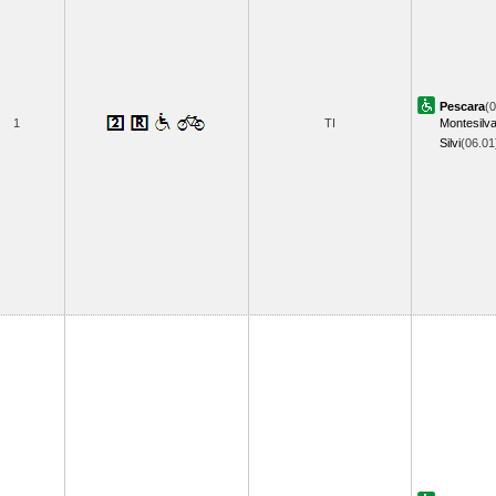
Pescara
(0
1
TI
Montesilv
Silvi
(06.0