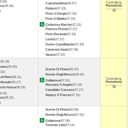
5.50)
Controlla la
Cupramarittima
(06.57)
Periodicità
ano
(05.56)
Pedaso
(07.03)
1)
Porto S.Giorgio
(07.10)
Porto S.Elpidio
(07.16)
Civitanova Marche
(07.21)
Potenza Picena
(07.27)
Porto Recanati
(07.33)
Loreto
(07.37)
Osimo-Castelfidardo
(07.43)
Camerano Aspio
(07.48)
Varano
(07.53)
(05.39)
ciano
(05.55)
Scerne Di Pineto
(06.47)
.02)
Roseto Degli Abruzzi
(06.52)
a Al Mare
(06.11)
Controlla la
Giulianova
(07.01)
Periodicità
ribunale
(06.17)
Mosciano S.Angelo
(07.19)
orta Nuova
(06.19)
Castellalto-Canzano
(07.27)
6.25)
Nepezz-P.D'accio
(07.31)
ano
(06.32)
7)
Scerne Di Pineto
(06.56)
Roseto Degli Abruzzi
(07.01)
Giulianova
(07.08)
Tortoreto Lido
(07.14)