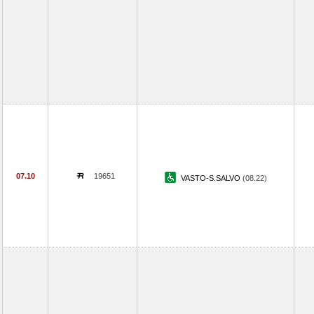
07.10
19651
VASTO-S.SALVO
(08.22)