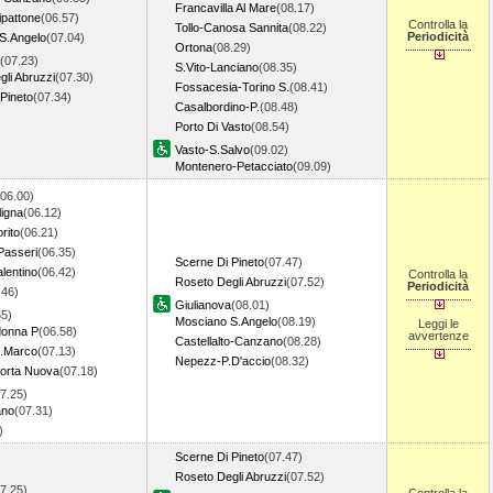
Francavilla Al Mare
(08.17)
ipattone
(06.57)
Controlla la
Tollo-Canosa Sannita
(08.22)
Periodicità
S.Angelo
(07.04)
Ortona
(08.29)
(07.23)
S.Vito-Lanciano
(08.35)
li Abruzzi
(07.30)
Fossacesia-Torino S.
(08.41)
Pineto
(07.34)
Casalbordino-P.
(08.48)
Porto Di Vasto
(08.54)
Vasto-S.Salvo
(09.02)
Montenero-Petacciato
(09.09)
(06.00)
ligna
(06.12)
orito
(06.21)
Passeri
(06.35)
Scerne Di Pineto
(07.47)
lentino
(06.42)
Controlla la
Roseto Degli Abruzzi
(07.52)
Periodicità
.46)
Giulianova
(08.01)
55)
Mosciano S.Angelo
(08.19)
Leggi le
donna P
(06.58)
avvertenze
Castellalto-Canzano
(08.28)
.Marco
(07.13)
Nepezz-P.D'accio
(08.32)
orta Nuova
(07.18)
7.25)
ano
(07.31)
7)
Scerne Di Pineto
(07.47)
Roseto Degli Abruzzi
(07.52)
7.25)