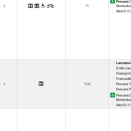
Pescara
(0
1
TI
Montesilv
Silvi
(06.0
Lanciano
S.Vito-Lan
Ortona
(06
Francavill
1
TUA
Pescara T
Pescara P
Pescara
(0
Montesilv
Silvi
(06.3