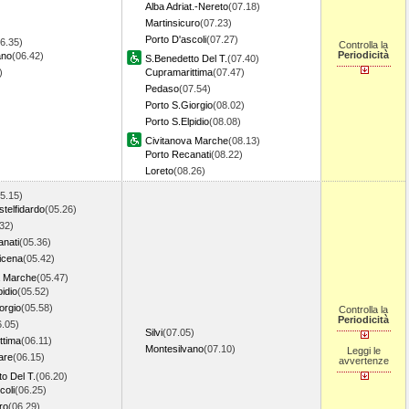
Alba Adriat.-Nereto
(07.18)
Martinsicuro
(07.23)
Porto D'ascoli
(07.27)
6.35)
Controlla la
Periodicità
ano
(06.42)
S.Benedetto Del T.
(07.40)
7)
Cupramarittima
(07.47)
Pedaso
(07.54)
Porto S.Giorgio
(08.02)
Porto S.Elpidio
(08.08)
Civitanova Marche
(08.13)
Porto Recanati
(08.22)
Loreto
(08.26)
5.15)
telfidardo
(05.26)
32)
anati
(05.36)
icena
(05.42)
a Marche
(05.47)
pidio
(05.52)
orgio
(05.58)
Controlla la
Periodicità
6.05)
Silvi
(07.05)
ttima
(06.11)
Montesilvano
(07.10)
Leggi le
are
(06.15)
avvertenze
o Del T.
(06.20)
coli
(06.25)
ro
(06.29)