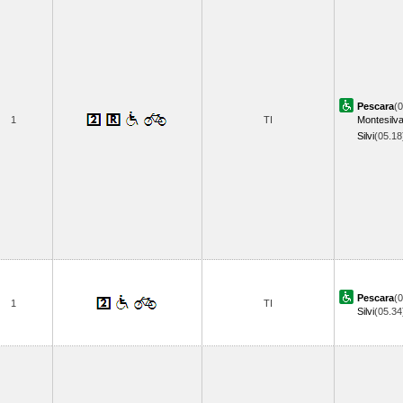
Pescara
(0
1
TI
Montesilv
Silvi
(05.1
Pescara
(0
1
TI
Silvi
(05.3