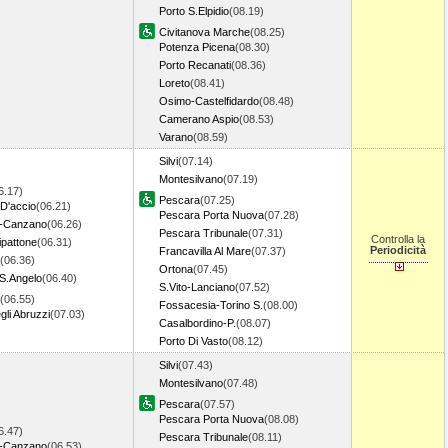
Porto S.Elpidio
(08.19)
Civitanova Marche
(08.25)
Potenza Picena
(08.30)
Porto Recanati
(08.36)
Loreto
(08.41)
Osimo-Castelfidardo
(08.48)
Camerano Aspio
(08.53)
Varano
(08.59)
Silvi
(07.14)
Montesilvano
(07.19)
6.17)
Pescara
(07.25)
D'accio
(06.21)
Pescara Porta Nuova
(07.28)
to-Canzano
(06.26)
Pescara Tribunale
(07.31)
Controlla la
ipattone
(06.31)
Periodicità
Francavilla Al Mare
(07.37)
(06.36)
Ortona
(07.45)
S.Angelo
(06.40)
S.Vito-Lanciano
(07.52)
(06.55)
Fossacesia-Torino S.
(08.00)
li Abruzzi
(07.03)
Casalbordino-P.
(08.07)
Porto Di Vasto
(08.12)
Silvi
(07.43)
Montesilvano
(07.48)
Pescara
(07.57)
Pescara Porta Nuova
(08.08)
6.47)
Pescara Tribunale
(08.11)
to-Canzano
(06.53)