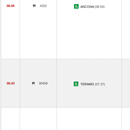
06.06
4202
ANCONA
(08.04)
06.43
90458
TERAMO
(07.37)