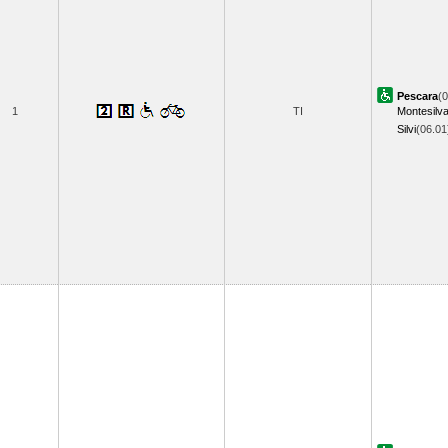
Pescara
(0
1
TI
Montesilv
Silvi
(06.0