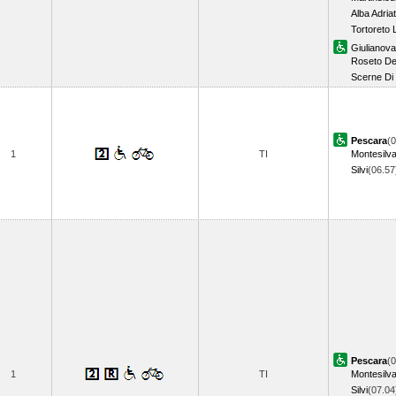
Alba Adria
Tortoreto 
Giulianova
Roseto Deg
Scerne Di 
Pescara
(0
1
TI
Montesilv
Silvi
(06.5
Pescara
(0
1
TI
Montesilv
Silvi
(07.0