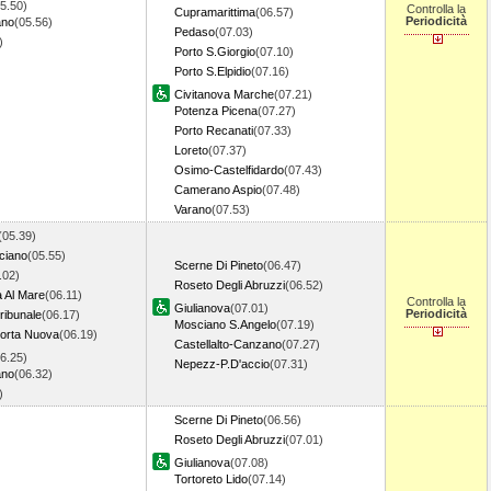
5.50)
Controlla la
Cupramarittima
(06.57)
Periodicità
ano
(05.56)
Pedaso
(07.03)
1)
Porto S.Giorgio
(07.10)
Porto S.Elpidio
(07.16)
Civitanova Marche
(07.21)
Potenza Picena
(07.27)
Porto Recanati
(07.33)
Loreto
(07.37)
Osimo-Castelfidardo
(07.43)
Camerano Aspio
(07.48)
Varano
(07.53)
(05.39)
ciano
(05.55)
Scerne Di Pineto
(06.47)
.02)
Roseto Degli Abruzzi
(06.52)
a Al Mare
(06.11)
Controlla la
Giulianova
(07.01)
Periodicità
ribunale
(06.17)
Mosciano S.Angelo
(07.19)
orta Nuova
(06.19)
Castellalto-Canzano
(07.27)
6.25)
Nepezz-P.D'accio
(07.31)
ano
(06.32)
7)
Scerne Di Pineto
(06.56)
Roseto Degli Abruzzi
(07.01)
Giulianova
(07.08)
Tortoreto Lido
(07.14)