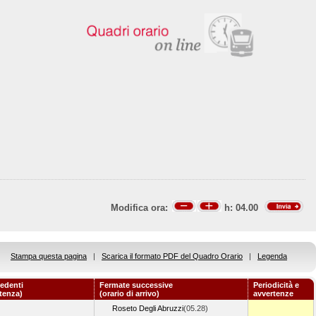
Modifica ora:
h:
04.00
Stampa questa pagina
|
Scarica il formato PDF del Quadro Orario
|
Legenda
edenti
Fermate successive
Periodicità e
rtenza)
(orario di arrivo)
avvertenze
Roseto Degli Abruzzi
(05.28)