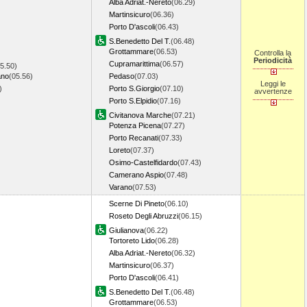
Alba Adriat.-Nereto
(06.29)
Martinsicuro
(06.36)
Porto D'ascoli
(06.43)
S.Benedetto Del T.
(06.48)
Grottammare
(06.53)
Controlla la
Periodicità
Cupramarittima
(06.57)
5.50)
ano
(05.56)
Pedaso
(07.03)
Leggi le
1)
Porto S.Giorgio
(07.10)
avvertenze
Porto S.Elpidio
(07.16)
Civitanova Marche
(07.21)
Potenza Picena
(07.27)
Porto Recanati
(07.33)
Loreto
(07.37)
Osimo-Castelfidardo
(07.43)
Camerano Aspio
(07.48)
Varano
(07.53)
Scerne Di Pineto
(06.10)
Roseto Degli Abruzzi
(06.15)
Giulianova
(06.22)
Tortoreto Lido
(06.28)
Alba Adriat.-Nereto
(06.32)
Martinsicuro
(06.37)
Porto D'ascoli
(06.41)
S.Benedetto Del T.
(06.48)
Grottammare
(06.53)