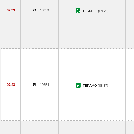
07.39
19653
TERMOLI
(09.20)
07.43
19654
TERAMO
(08.37)