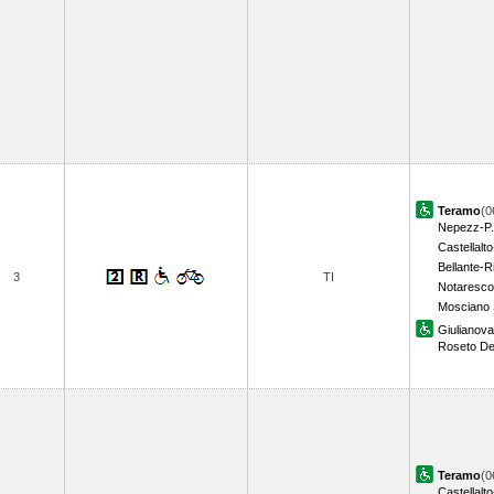
Teramo
(0
Nepezz-P.
Castellal
Bellante-R
3
TI
Notaresco
Mosciano 
Giulianova
Roseto Deg
Teramo
(0
Castellal