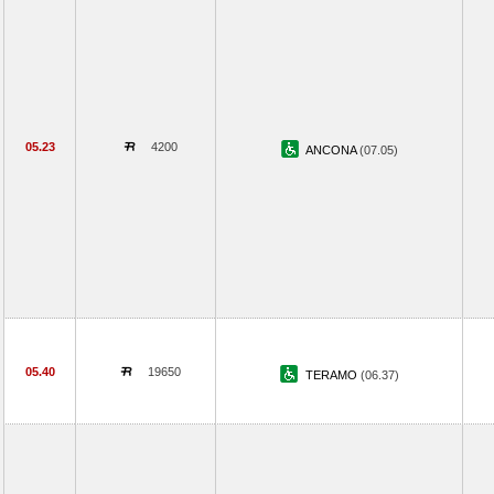
05.23
4200
ANCONA
(07.05)
05.40
19650
TERAMO
(06.37)