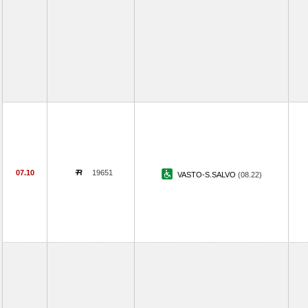
07.10
19651
VASTO-S.SALVO
(08.22)