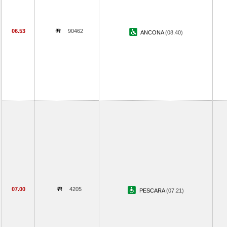
06.53
90462
ANCONA
(08.40)
07.00
4205
PESCARA
(07.21)