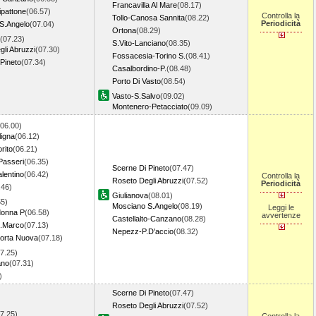
Francavilla Al Mare
(08.17)
ipattone
(06.57)
Controlla la
Tollo-Canosa Sannita
(08.22)
Periodicità
S.Angelo
(07.04)
Ortona
(08.29)
(07.23)
S.Vito-Lanciano
(08.35)
li Abruzzi
(07.30)
Fossacesia-Torino S.
(08.41)
Pineto
(07.34)
Casalbordino-P.
(08.48)
Porto Di Vasto
(08.54)
Vasto-S.Salvo
(09.02)
Montenero-Petacciato
(09.09)
(06.00)
ligna
(06.12)
orito
(06.21)
Passeri
(06.35)
Scerne Di Pineto
(07.47)
lentino
(06.42)
Controlla la
Roseto Degli Abruzzi
(07.52)
Periodicità
.46)
Giulianova
(08.01)
55)
Mosciano S.Angelo
(08.19)
Leggi le
donna P
(06.58)
avvertenze
Castellalto-Canzano
(08.28)
.Marco
(07.13)
Nepezz-P.D'accio
(08.32)
orta Nuova
(07.18)
7.25)
ano
(07.31)
7)
Scerne Di Pineto
(07.47)
Roseto Degli Abruzzi
(07.52)
7.25)