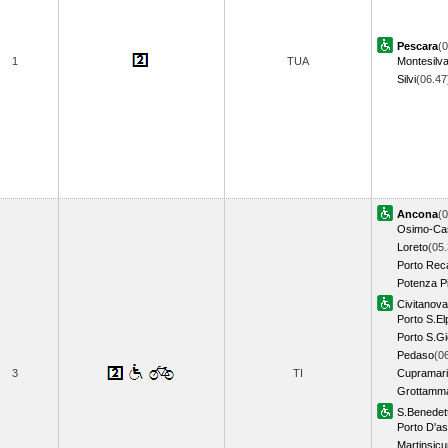
Pescara
(0
1
TUA
Montesilv
Silvi
(06.4
Ancona
(0
Osimo-Cas
Loreto
(05.
Porto Rec
Potenza P
Civitanov
Porto S.El
Porto S.Gi
Pedaso
(0
3
TI
Cupramari
Grottamm
S.Benedett
Porto D'as
Martinsicu