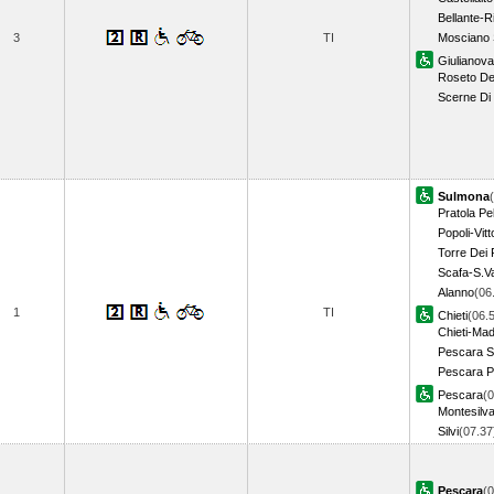
Bellante-R
3
TI
Mosciano 
Giulianova
Roseto Deg
Scerne Di 
Sulmona
Pratola Pe
Popoli-Vitt
Torre Dei 
Scafa-S.Va
Alanno
(06
1
TI
Chieti
(06.
Chieti-Ma
Pescara S
Pescara P
Pescara
(0
Montesilv
Silvi
(07.3
Pescara
(0