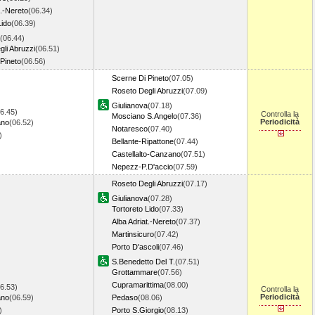
t.-Nereto
(06.34)
Lido
(06.39)
(06.44)
li Abruzzi
(06.51)
Pineto
(06.56)
Scerne Di Pineto
(07.05)
Roseto Degli Abruzzi
(07.09)
Giulianova
(07.18)
6.45)
Controlla la
Mosciano S.Angelo
(07.36)
Periodicità
ano
(06.52)
Notaresco
(07.40)
7)
Bellante-Ripattone
(07.44)
Castellalto-Canzano
(07.51)
Nepezz-P.D'accio
(07.59)
Roseto Degli Abruzzi
(07.17)
Giulianova
(07.28)
Tortoreto Lido
(07.33)
Alba Adriat.-Nereto
(07.37)
Martinsicuro
(07.42)
Porto D'ascoli
(07.46)
S.Benedetto Del T.
(07.51)
Grottammare
(07.56)
Cupramarittima
(08.00)
6.53)
Controlla la
Periodicità
ano
(06.59)
Pedaso
(08.06)
4)
Porto S.Giorgio
(08.13)