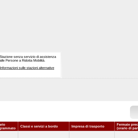
Stazione senza servizio di assistenza
alle Persone a Ridotta Mobilità.
Informazioni sulle stazioni alternative
ario
Fermate prec
Classi e servizi a bordo
Impresa di trasporto
grammato
(orario di pa