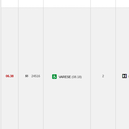
06.38
24516
2
VARESE
(08.18)