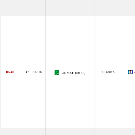
06.40
11816
1 Tronco
VARESE
(08.18)