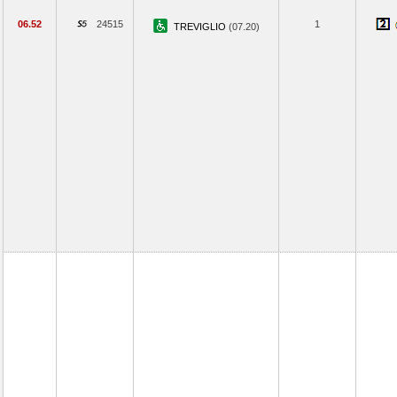
06.52
24515
1
TREVIGLIO
(07.20)