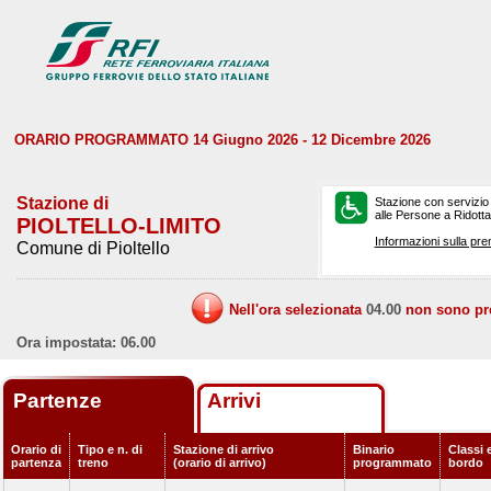
ORARIO PROGRAMMATO 14 Giugno 2026 - 12 Dicembre 2026
Stazione di
Stazione con servizio
alle Persone a Ridotta 
PIOLTELLO-LIMITO
Informazioni sulla pre
Comune di Pioltello
Nell'ora selezionata
04.00
non sono prev
Ora impostata: 06.00
Partenze
Arrivi
Orario di
Tipo e n. di
Stazione di arrivo
Binario
Classi e
partenza
treno
(orario di arrivo)
programmato
bordo