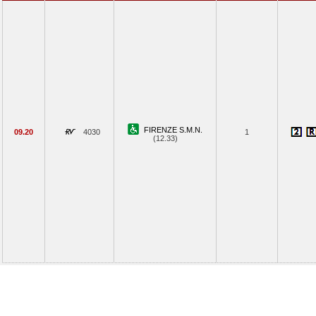
FIRENZE S.M.N.
09.20
4030
1
(12.33)