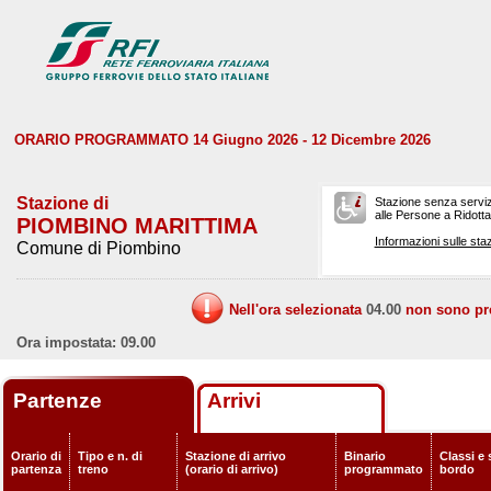
ORARIO PROGRAMMATO 14 Giugno 2026 - 12 Dicembre 2026
Stazione di
Stazione senza serviz
alle Persone a Ridotta 
PIOMBINO MARITTIMA
Informazioni sulle staz
Comune di Piombino
Nell'ora selezionata
04.00
non sono prev
Ora impostata: 09.00
Partenze
Arrivi
Orario di
Tipo e n. di
Stazione di arrivo
Binario
Classi e 
partenza
treno
(orario di arrivo)
programmato
bordo