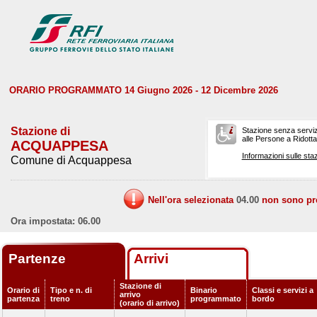
ORARIO PROGRAMMATO 14 Giugno 2026 - 12 Dicembre 2026
Stazione di
Stazione senza serviz
alle Persone a Ridotta 
ACQUAPPESA
Informazioni sulle staz
Comune di Acquappesa
Nell'ora selezionata
04.00
non sono prev
Ora impostata: 06.00
Partenze
Arrivi
Stazione di
Orario di
Tipo e n. di
Binario
Classi e servizi a
arrivo
partenza
treno
programmato
bordo
(orario di arrivo)