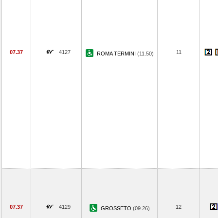
07.37
4127
11
ROMA TERMINI
(11.50)
07.37
4129
12
GROSSETO
(09.26)