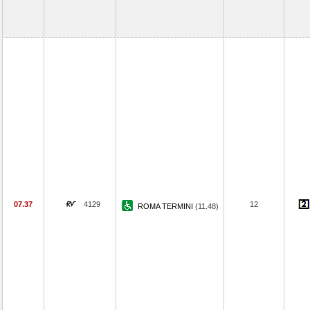
07.37
4129
12
ROMA TERMINI
(11.48)