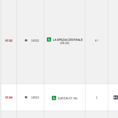
LA SPEZIA CENTRALE
07.02
19332
6 *
(08.26)
07.04
18553
1
LUCCA
(07.36)