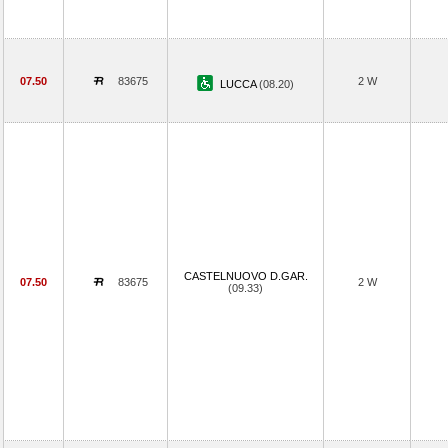
07.50
83675
2 W
LUCCA
(08.20)
CASTELNUOVO D.GAR.
07.50
83675
2 W
(09.33)