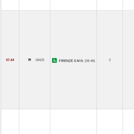
07.44
18425
2
FIRENZE S.M.N.
(08.48)