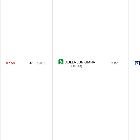
AULLA LUNIGIANA
07.50
19155
2 W*
(10.33)