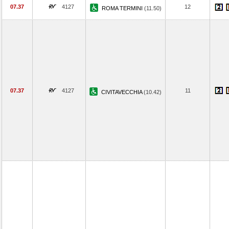
07.37
4127
12
ROMA TERMINI
(11.50)
07.37
4127
11
CIVITAVECCHIA
(10.42)