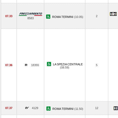
07.33
2
ROMA TERMINI
(10.05)
8583
LA SPEZIA CENTRALE
07.36
18355
5
(08.59)
07.37
4129
12
ROMA TERMINI
(11.50)