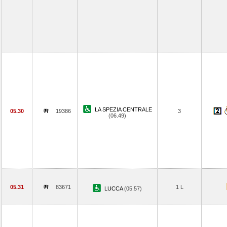
LA SPEZIA CENTRALE
05.30
19386
3
(06.49)
05.31
83671
1 L
LUCCA
(05.57)