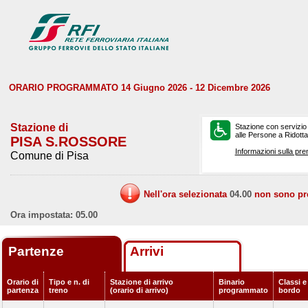
ORARIO PROGRAMMATO 14 Giugno 2026 - 12 Dicembre 2026
Stazione di
Stazione con servizio
alle Persone a Ridotta 
PISA S.ROSSORE
Informazioni sulla pre
Comune di Pisa
Nell'ora selezionata
04.00
non sono prev
Ora impostata: 05.00
Partenze
Arrivi
Orario di
Tipo e n. di
Stazione di arrivo
Binario
Classi e
partenza
treno
(orario di arrivo)
programmato
bordo