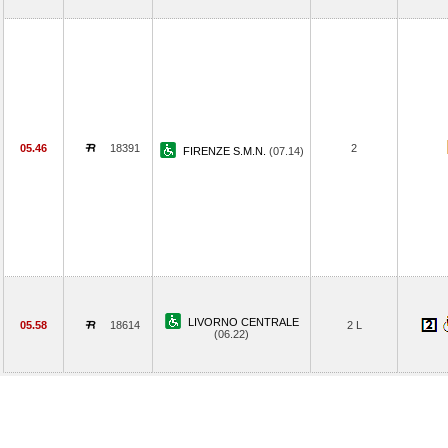
05.46
18391
2
FIRENZE S.M.N.
(07.14)
LIVORNO CENTRALE
05.58
18614
2 L
(06.22)