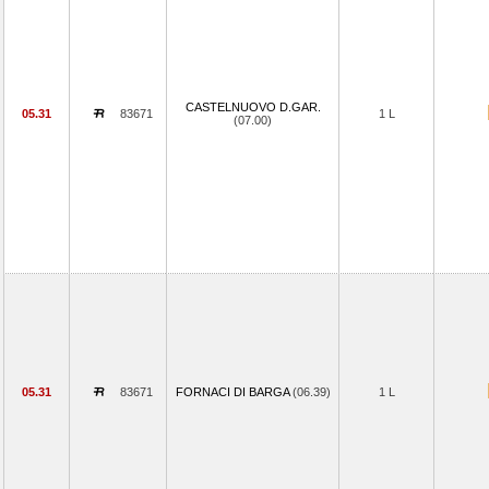
CASTELNUOVO D.GAR.
05.31
83671
1 L
(07.00)
05.31
83671
FORNACI DI BARGA
(06.39)
1 L