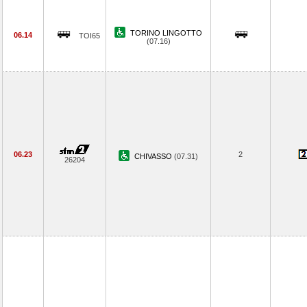
TORINO LINGOTTO
06.14
TOI65
(07.16)
06.23
2
CHIVASSO
(07.31)
26204