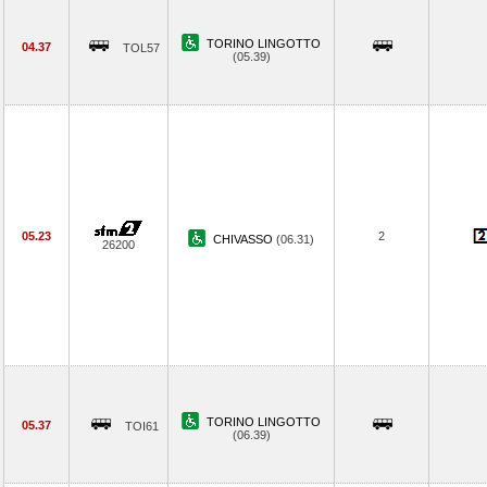
TORINO LINGOTTO
04.37
TOL57
(05.39)
05.23
2
CHIVASSO
(06.31)
26200
TORINO LINGOTTO
05.37
TOI61
(06.39)