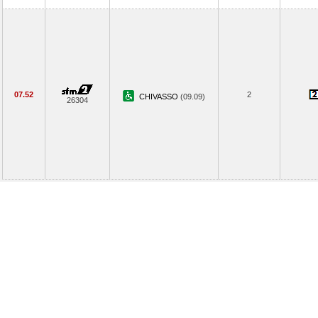
07.52
2
CHIVASSO
(09.09)
26304