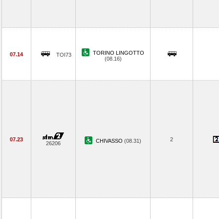
TORINO LINGOTTO
07.14
TOI73
(08.16)
07.23
2
CHIVASSO
(08.31)
26206