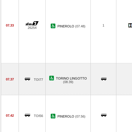
07.33
1
PINEROLO
(07.48)
26254
TORINO LINGOTTO
07.37
TOI77
(08.39)
07.42
TOI56
PINEROLO
(07.56)