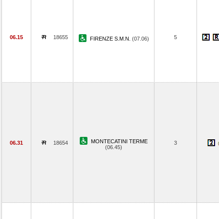
06.15
18655
5
FIRENZE S.M.N.
(07.06)
MONTECATINI TERME
06.31
18654
3
(06.45)