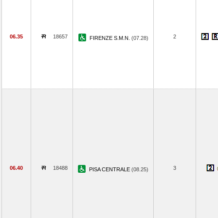
06.35
18657
2
FIRENZE S.M.N.
(07.28)
06.40
18488
3
PISA CENTRALE
(08.25)