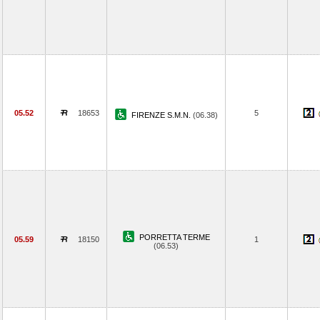
05.52
18653
5
FIRENZE S.M.N.
(06.38)
PORRETTA TERME
05.59
18150
1
(06.53)