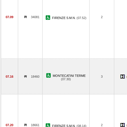
07.09
34081
2
FIRENZE S.M.N.
(07.52)
MONTECATINI TERME
07.16
18460
3
(07.30)
07.20
18661
2
FIRENZE S.M.N.
(08.14)