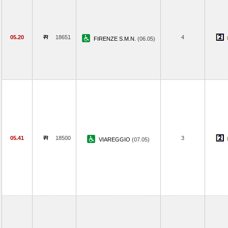
05.20
18651
4
FIRENZE S.M.N.
(06.05)
05.41
18500
3
VIAREGGIO
(07.05)