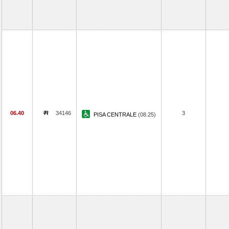
06.40
34146
3
PISA CENTRALE
(08.25)