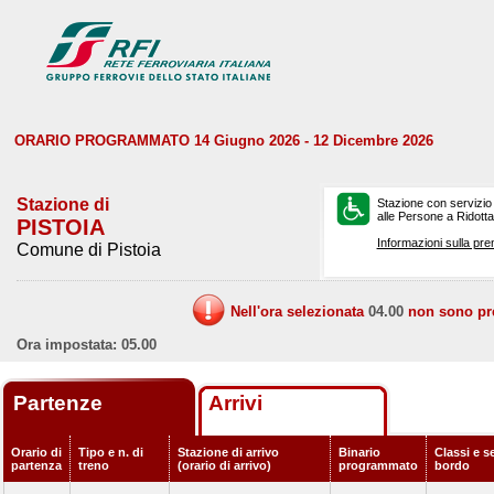
ORARIO PROGRAMMATO 14 Giugno 2026 - 12 Dicembre 2026
Stazione di
Stazione con servizio
alle Persone a Ridotta 
PISTOIA
Informazioni sulla pre
Comune di Pistoia
Nell'ora selezionata
04.00
non sono prev
Ora impostata: 05.00
Partenze
Arrivi
Orario di
Tipo e n. di
Stazione di arrivo
Binario
Classi e se
partenza
treno
(orario di arrivo)
programmato
bordo