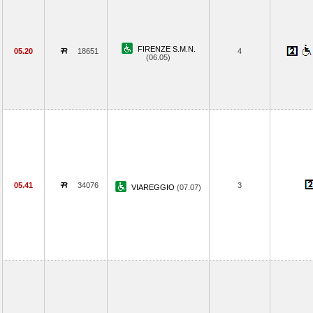
FIRENZE S.M.N.
05.20
18651
4
(06.05)
05.41
34076
3
VIAREGGIO
(07.07)