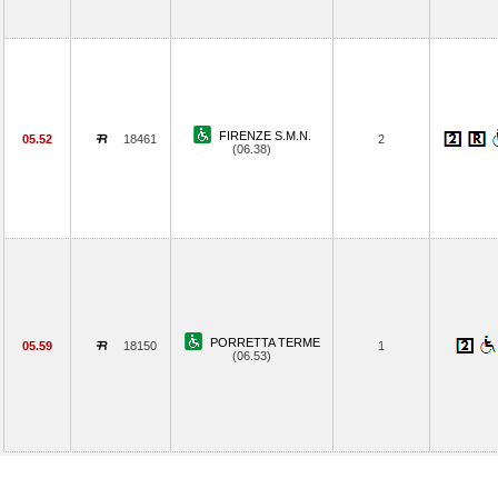
FIRENZE S.M.N.
05.52
18461
2
(06.38)
PORRETTA TERME
05.59
18150
1
(06.53)