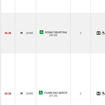
ROMA TIBURTINA
05.39
20395
2
(06.30)
FIUMICINO AEROP.
05.39
20395
2
(07.18)