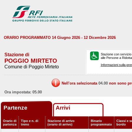
ORARIO PROGRAMMATO 14 Giugno 2026 - 12 Dicembre 2026
Stazione di
Stazione con servizio
alle Persone a Ridotta 
POGGIO MIRTETO
Informazioni sulla pre
Comune di Poggio Mirteto
Nell'ora selezionata
04.00
non sono prev
Ora impostata: 05.00
Partenze
Arrivi
Orario di
Tipo e n. di
Stazione di arrivo
Binario
Classi e s
partenza
treno
(orario di arrivo)
programmato
bordo