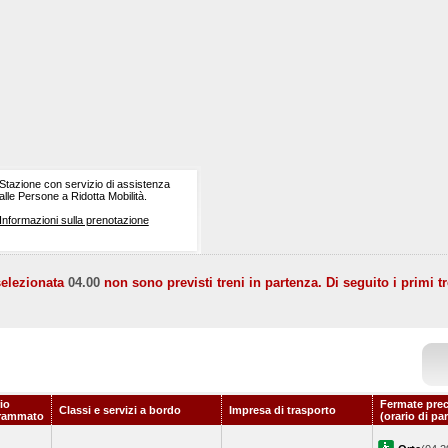
Stazione con servizio di assistenza
alle Persone a Ridotta Mobilità.
Informazioni sulla prenotazione
selezionata
04.00
non sono previsti treni in partenza. Di seguito i primi tr
io
Fermate prec
Classi e servizi a bordo
Impresa di trasporto
rammato
(orario di pa