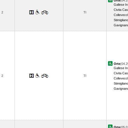
Orte
(04.2
Gallese In
Civita Cas
2
TI
Collevecc
Stimiglian
Gavignan
Orte
(04.2
Gallese In
Civita Cas
2
TI
Collevecc
Stimiglian
Gavignan
Orte
(05.0