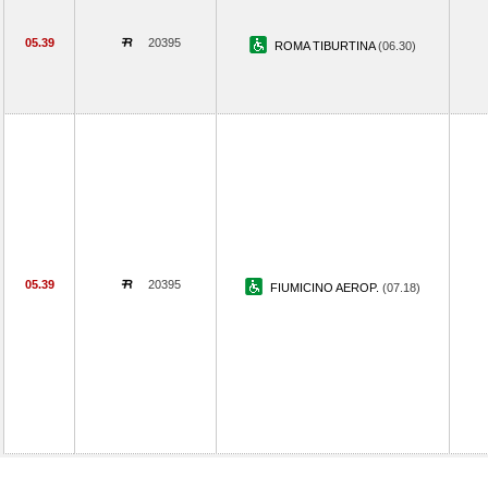
05.39
20395
ROMA TIBURTINA
(06.30)
05.39
20395
FIUMICINO AEROP.
(07.18)