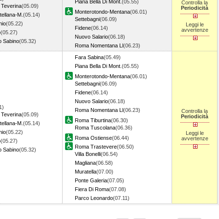
Piana Bella Di Mont.
(05.55)
Controlla la
 Teverina
(05.09)
Periodicità
Monterotondo-Mentana
(06.01)
tellana-M.
(05.14)
Settebagni
(06.09)
hio
(05.22)
Leggi le
Fidene
(06.14)
avvertenze
o
(05.27)
Nuovo Salario
(06.18)
o Sabino
(05.32)
Roma Nomentana Ll
(06.23)
Fara Sabina
(05.49)
Piana Bella Di Mont.
(05.55)
Monterotondo-Mentana
(06.01)
Settebagni
(06.09)
Fidene
(06.14)
Nuovo Salario
(06.18)
1)
Roma Nomentana Ll
(06.23)
Controlla la
 Teverina
(05.09)
Periodicità
Roma Tiburtina
(06.30)
tellana-M.
(05.14)
Roma Tuscolana
(06.36)
hio
(05.22)
Leggi le
Roma Ostiense
(06.44)
avvertenze
o
(05.27)
Roma Trastevere
(06.50)
o Sabino
(05.32)
Villa Bonelli
(06.54)
Magliana
(06.58)
Muratella
(07.00)
Ponte Galeria
(07.05)
Fiera Di Roma
(07.08)
Parco Leonardo
(07.11)