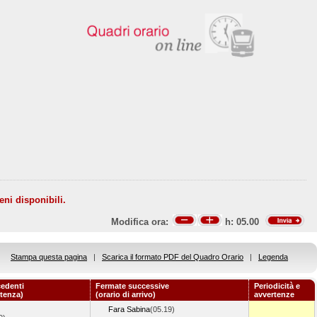
eni disponibili.
Modifica ora:
h:
05.00
Stampa questa pagina
|
Scarica il formato PDF del Quadro Orario
|
Legenda
edenti
Fermate successive
Periodicità e
rtenza)
(orario di arrivo)
avvertenze
Fara Sabina
(05.19)