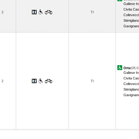
Gallese In
Civita Cas
2
TI
Collevecc
Stimiglian
Gavignan
Orte
(05.0
Gallese In
Civita Cas
2
TI
Collevecc
Stimiglian
Gavignan