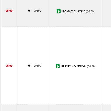
05.09
20399
ROMA TIBURTINA
(06.00)
05.09
20399
FIUMICINO AEROP.
(06.48)