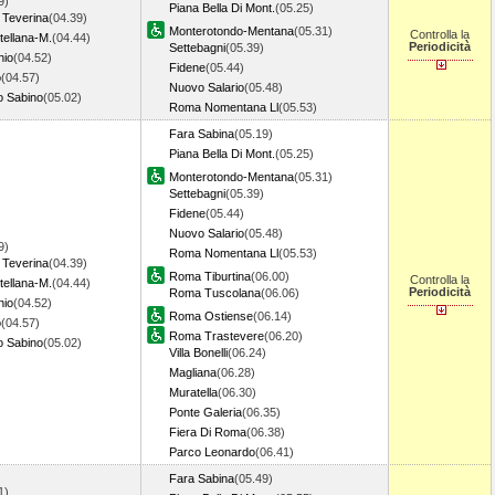
9)
Piana Bella Di Mont.
(05.25)
 Teverina
(04.39)
Monterotondo-Mentana
(05.31)
Controlla la
tellana-M.
(04.44)
Periodicità
Settebagni
(05.39)
hio
(04.52)
Fidene
(05.44)
o
(04.57)
Nuovo Salario
(05.48)
o Sabino
(05.02)
Roma Nomentana Ll
(05.53)
Fara Sabina
(05.19)
Piana Bella Di Mont.
(05.25)
Monterotondo-Mentana
(05.31)
Settebagni
(05.39)
Fidene
(05.44)
Nuovo Salario
(05.48)
9)
Roma Nomentana Ll
(05.53)
 Teverina
(04.39)
Roma Tiburtina
(06.00)
Controlla la
tellana-M.
(04.44)
Periodicità
Roma Tuscolana
(06.06)
hio
(04.52)
Roma Ostiense
(06.14)
o
(04.57)
Roma Trastevere
(06.20)
o Sabino
(05.02)
Villa Bonelli
(06.24)
Magliana
(06.28)
Muratella
(06.30)
Ponte Galeria
(06.35)
Fiera Di Roma
(06.38)
Parco Leonardo
(06.41)
Fara Sabina
(05.49)
1)