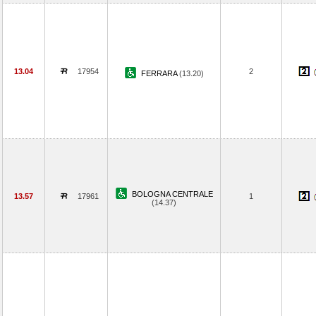
13.04
17954
2
FERRARA
(13.20)
BOLOGNA CENTRALE
13.57
17961
1
(14.37)