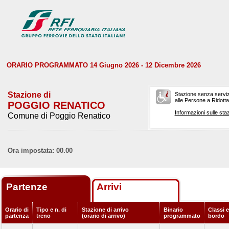
ORARIO PROGRAMMATO 14 Giugno 2026 - 12 Dicembre 2026
Stazione di
Stazione senza serviz
alle Persone a Ridotta 
POGGIO RENATICO
Informazioni sulle staz
Comune di Poggio Renatico
Ora impostata: 00.00
Partenze
Arrivi
Orario di
Tipo e n. di
Stazione di arrivo
Binario
Classi e
partenza
treno
(orario di arrivo)
programmato
bordo