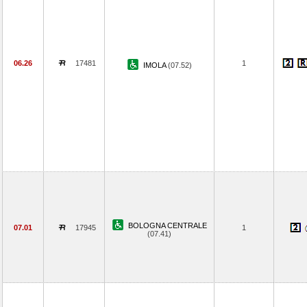
06.26
17481
1
IMOLA
(07.52)
BOLOGNA CENTRALE
07.01
17945
1
(07.41)