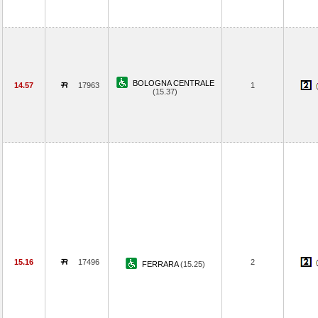
BOLOGNA CENTRALE
14.57
17963
1
(15.37)
15.16
17496
2
FERRARA
(15.25)