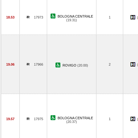
BOLOGNA CENTRALE
18.53
17973
1
(19.31)
19.06
17966
2
ROVIGO
(20.00)
BOLOGNA CENTRALE
19.57
17975
1
(20.37)