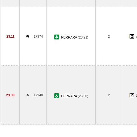
23.11
17974
2
FERRARA
(23.21)
23.39
17940
2
FERRARA
(23.50)