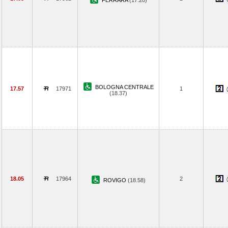
FERRARA
(17.20)
BOLOGNA CENTRALE
17.57
17971
1
(18.37)
18.05
17964
2
ROVIGO
(18.58)