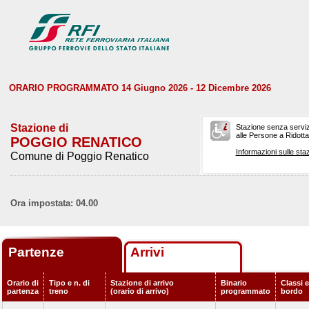
ORARIO PROGRAMMATO 14 Giugno 2026 - 12 Dicembre 2026
Stazione di
Stazione senza serviz
alle Persone a Ridotta 
POGGIO RENATICO
Informazioni sulle staz
Comune di Poggio Renatico
Ora impostata: 04.00
Partenze
Arrivi
Orario di
Tipo e n. di
Stazione di arrivo
Binario
Classi e
partenza
treno
(orario di arrivo)
programmato
bordo