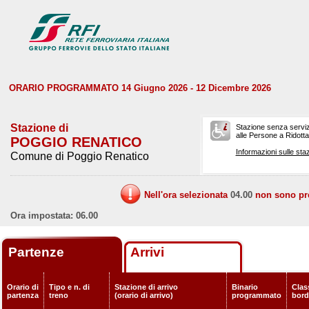
ORARIO PROGRAMMATO 14 Giugno 2026 - 12 Dicembre 2026
Stazione di
Stazione senza serviz
alle Persone a Ridotta 
POGGIO RENATICO
Informazioni sulle staz
Comune di Poggio Renatico
Nell'ora selezionata
04.00
non sono prev
Ora impostata: 06.00
Partenze
Arrivi
Orario di
Tipo e n. di
Stazione di arrivo
Binario
Class
partenza
treno
(orario di arrivo)
programmato
bor