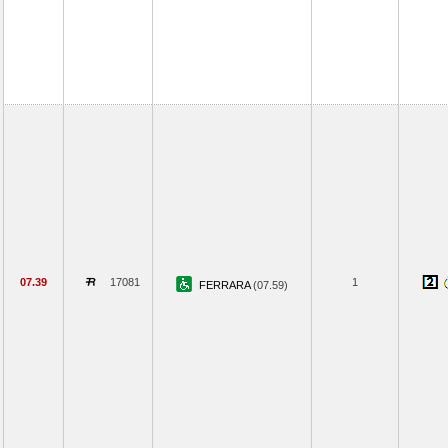
07.39
17081
1
FERRARA
(07.59)