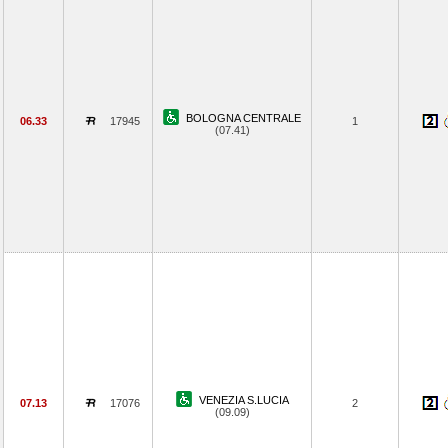
BOLOGNA CENTRALE
06.33
17945
1
(07.41)
VENEZIA S.LUCIA
07.13
17076
2
(09.09)