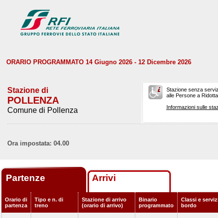
ORARIO PROGRAMMATO 14 Giugno 2026 - 12 Dicembre 2026
Stazione di
Stazione senza serviz
alle Persone a Ridotta 
POLLENZA
Informazioni sulle staz
Comune di Pollenza
Ora impostata: 04.00
Partenze
Arrivi
Orario di
Tipo e n. di
Stazione di arrivo
Binario
Classi e serviz
partenza
treno
(orario di arrivo)
programmato
bordo