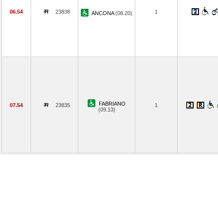
06.54
23838
1
ANCONA
(08.20)
FABRIANO
07.54
23835
1
(09.13)