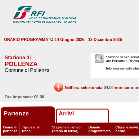
ORARIO PROGRAMMATO 14 Giugno 2026 - 12 Dicembre 2026
Stazione di
Stazione senza serviz
alle Persone a Ridotta 
POLLENZA
Informazioni sulle staz
Comune di Pollenza
Nell'ora selezionata
04.00
non sono prev
Ora impostata: 06.00
Partenze
Arrivi
Orario di
Tipo e n. di
Stazione di arrivo
Binario
Classi e serviz
partenza
treno
(orario di arrivo)
programmato
bordo