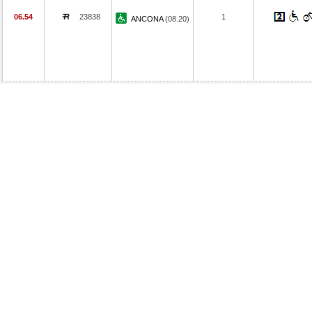
06.54
23838
1
ANCONA
(08.20)