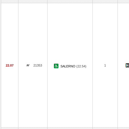
22.07
21353
1
SALERNO
(22.54)