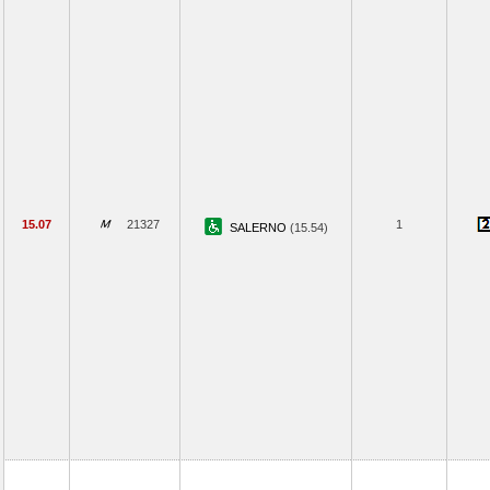
15.07
21327
1
SALERNO
(15.54)