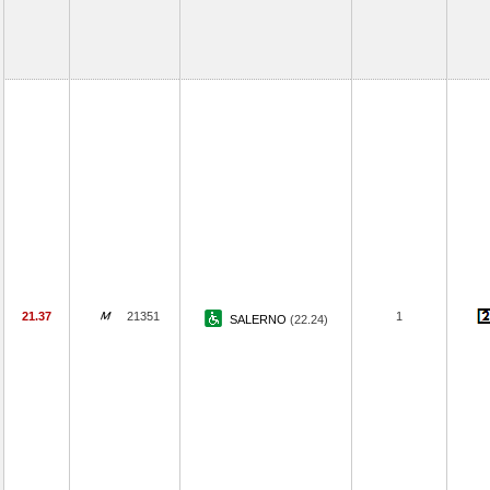
21.37
21351
1
SALERNO
(22.24)