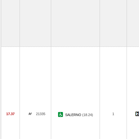
17.37
21335
1
SALERNO
(18.24)