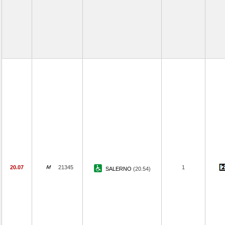
20.07
21345
1
SALERNO
(20.54)