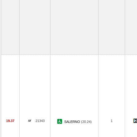
19.37
21343
1
SALERNO
(20.24)