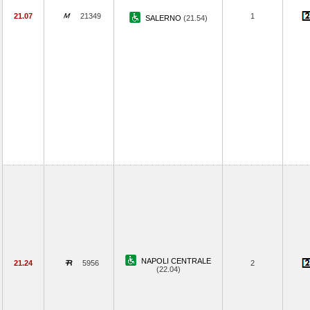
21.07
21349
1
SALERNO
(21.54)
NAPOLI CENTRALE
21.24
5956
2
(22.04)