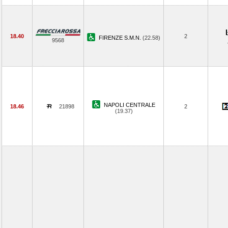
18.40
2
FIRENZE S.M.N.
(22.58)
9568
NAPOLI CENTRALE
18.46
21898
2
(19.37)