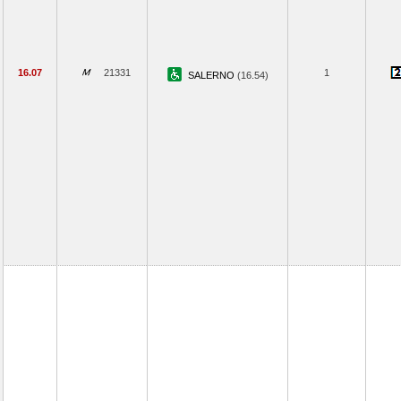
16.07
21331
1
SALERNO
(16.54)