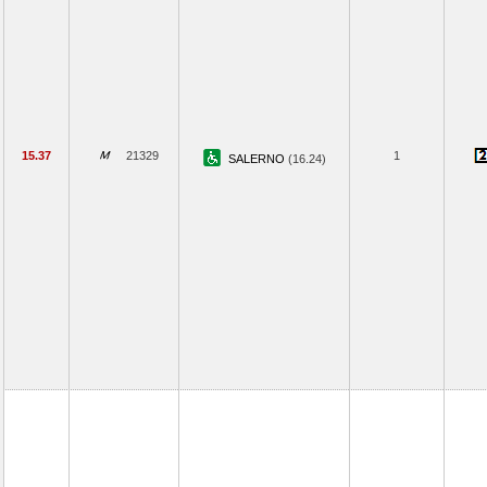
15.37
21329
1
SALERNO
(16.24)