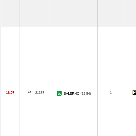
18.07
21337
1
SALERNO
(18.54)