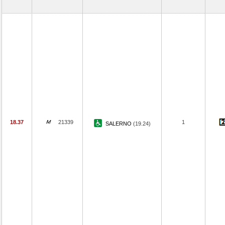
18.37
21339
1
SALERNO
(19.24)