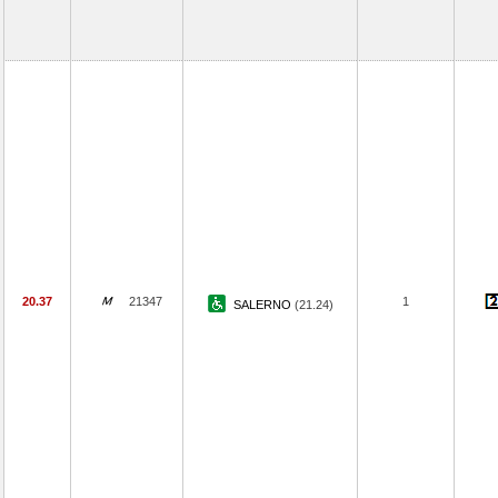
20.37
21347
1
SALERNO
(21.24)