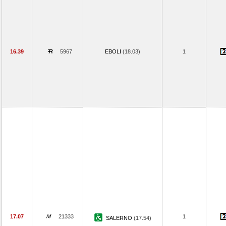
16.39
5967
EBOLI
(18.03)
1
17.07
21333
1
SALERNO
(17.54)