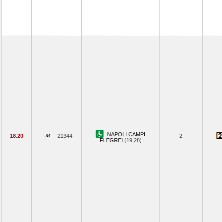
NAPOLI CAMPI
18.20
21344
2
FLEGREI
(19.28)