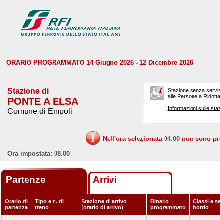
ORARIO PROGRAMMATO 14 Giugno 2026 - 12 Dicembre 2026
Stazione di
Stazione senza serviz
alle Persone a Ridotta 
PONTE A ELSA
Informazioni sulle staz
Comune di Empoli
Nell'ora selezionata
04.00
non sono prev
Ora impostata: 08.00
Partenze
Arrivi
Orario di
Tipo e n. di
Stazione di arrivo
Binario
Classi e se
partenza
treno
(orario di arrivo)
programmato
bordo