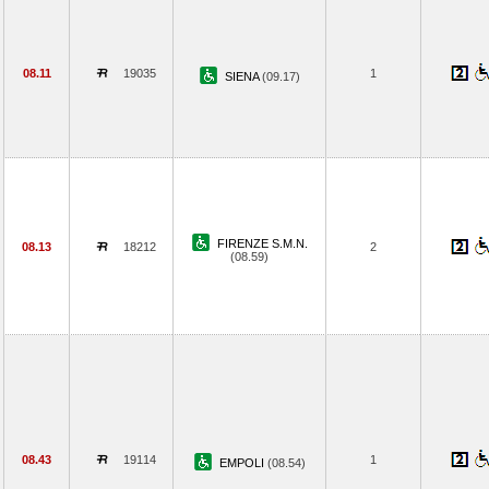
08.11
19035
1
SIENA
(09.17)
FIRENZE S.M.N.
08.13
18212
2
(08.59)
08.43
19114
1
EMPOLI
(08.54)