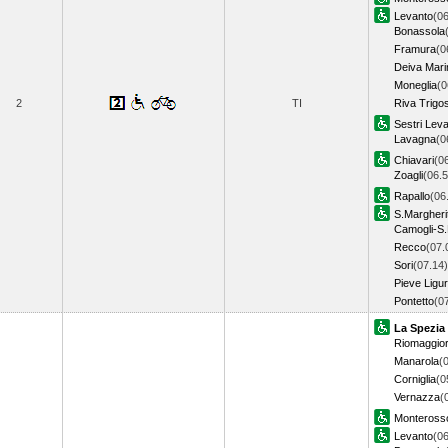
Levanto
(06
Bonassola
Framura
(0
Deiva Mari
Moneglia
(0
2
TI
Riva Trigo
Sestri Lev
Lavagna
(0
Chiavari
(0
Zoagli
(06.5
Rapallo
(06
S.Margheri
Camogli-S.
Recco
(07.
Sori
(07.14)
Pieve Ligu
Pontetto
(0
La Spezia
Riomaggio
Manarola
(
Corniglia
(0
Vernazza
(
Monteross
Levanto
(06