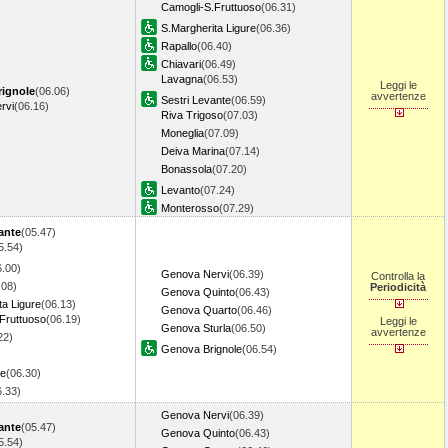
Camogli-S.Fruttuoso
(06.31)
S.Margherita Ligure
(06.36)
Rapallo
(06.40)
Chiavari
(06.49)
Lavagna
(06.53)
Leggi le
ignole
(06.06)
avvertenze
Sestri Levante
(06.59)
rvi
(06.16)
Riva Trigoso
(07.03)
Moneglia
(07.09)
Deiva Marina
(07.14)
Bonassola
(07.20)
Levanto
(07.24)
Monterosso
(07.29)
ante
(05.47)
5.54)
6.00)
Genova Nervi
(06.39)
Controlla la
.08)
Periodicità
Genova Quinto
(06.43)
ta Ligure
(06.13)
Genova Quarto
(06.46)
Fruttuoso
(06.19)
Leggi le
Genova Sturla
(06.50)
avvertenze
22)
Genova Brignole
(06.54)
re
(06.30)
6.33)
Genova Nervi
(06.39)
ante
(05.47)
Genova Quinto
(06.43)
5.54)