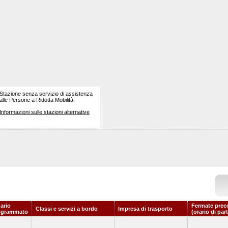
Stazione senza servizio di assistenza
alle Persone a Ridotta Mobilità.
Informazioni sulle stazioni alternative
ario
Fermate prec
Classi e servizi a bordo
Impresa di trasporto
ogrammato
(orario di par