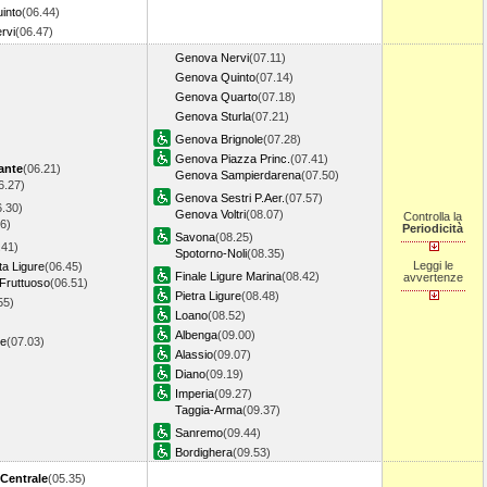
into
(06.44)
rvi
(06.47)
Genova Nervi
(07.11)
Genova Quinto
(07.14)
Genova Quarto
(07.18)
Genova Sturla
(07.21)
Genova Brignole
(07.28)
Genova Piazza Princ.
(07.41)
ante
(06.21)
Genova Sampierdarena
(07.50)
6.27)
Genova Sestri P.Aer.
(07.57)
6.30)
Genova Voltri
(08.07)
Controlla la
6)
Periodicità
Savona
(08.25)
.41)
Spotorno-Noli
(08.35)
Leggi le
ta Ligure
(06.45)
Finale Ligure Marina
(08.42)
avvertenze
Fruttuoso
(06.51)
Pietra Ligure
(08.48)
55)
Loano
(08.52)
Albenga
(09.00)
re
(07.03)
Alassio
(09.07)
Diano
(09.19)
Imperia
(09.27)
Taggia-Arma
(09.37)
Sanremo
(09.44)
Bordighera
(09.53)
 Centrale
(05.35)