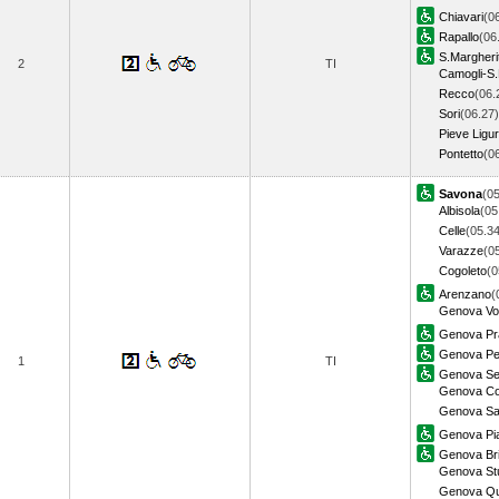
Chiavari
(0
Rapallo
(06
S.Margheri
2
TI
Camogli-S.
Recco
(06.
Sori
(06.27)
Pieve Ligu
Pontetto
(0
Savona
(05
Albisola
(05
Celle
(05.34
Varazze
(0
Cogoleto
(0
Arenzano
(
Genova Vol
Genova Pr
Genova Pe
1
TI
Genova Ses
Genova Cor
Genova Sa
Genova Pia
Genova Bri
Genova Stu
Genova Qu