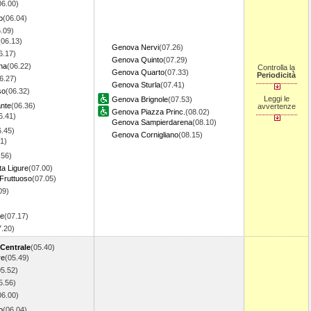
06.00)
o
(06.04)
.09)
(06.13)
Genova Nervi
(07.26)
6.17)
Genova Quinto
(07.29)
na
(06.22)
Controlla la
Genova Quarto
(07.33)
Periodicità
6.27)
Genova Sturla
(07.41)
so
(06.32)
Leggi le
Genova Brignole
(07.53)
ante
(06.36)
avvertenze
Genova Piazza Princ.
(08.02)
6.41)
Genova Sampierdarena
(08.10)
6.45)
Genova Cornigliano
(08.15)
1)
.56)
ta Ligure
(07.00)
Fruttuoso
(07.05)
09)
re
(07.17)
7.20)
 Centrale
(05.40)
re
(05.49)
05.52)
5.56)
06.00)
o
(06.04)