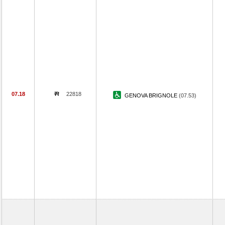
07.18
22818
GENOVA BRIGNOLE
(07.53)