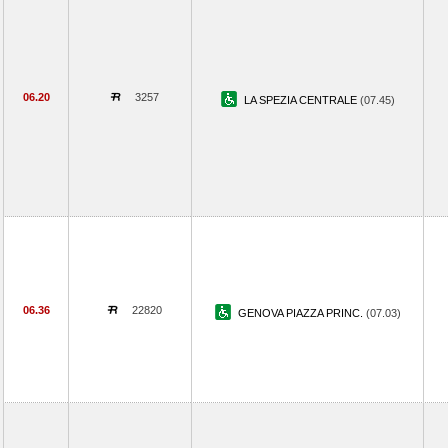
06.20
3257
LA SPEZIA CENTRALE
(07.45)
06.36
22820
GENOVA PIAZZA PRINC.
(07.03)