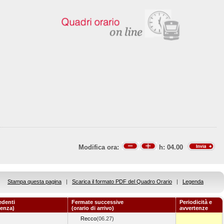
Modifica ora:
h:
04.00
Stampa questa pagina
|
Scarica il formato PDF del Quadro Orario
|
Legenda
edenti
Fermate successive
Periodicità e
tenza)
(orario di arrivo)
avvertenze
Recco
(06.27)