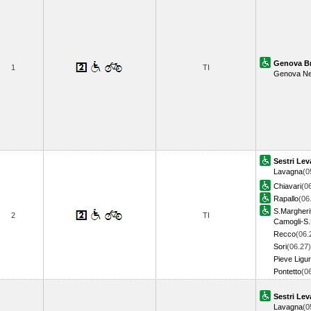
Genova Br
1
TI
Genova Ne
Sestri Lev
Lavagna
(0
Chiavari
(0
Rapallo
(06
S.Margheri
2
TI
Camogli-S.
Recco
(06.
Sori
(06.27)
Pieve Ligu
Pontetto
(0
Sestri Lev
Lavagna
(0