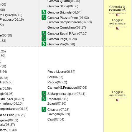
Genova Quarto
(06.46)
6.00)
Genova Sturla
(06.50)
Controlla la
.08)
Periodicità
Genova Brignole
(06.54)
ta Ligure
(06.13)
Genova Piazza Princ.
(07.03)
Fruttuoso
(06.19)
Leggi le
Genova Sampierdarena
(07.13)
avvertenze
22)
Genova Cornigliano
(07.17)
Genova Sestri P.Aer.
(07.20)
re
(06.30)
Genova Pegli
(07.24)
6.33)
Genova Pra
(07.28)
.25)
.30)
)
5.38)
5.44)
Pieve Ligure
(06.54)
Sori
(06.57)
05.48)
tri
(05.55)
Recco
(07.02)
Camogli-S.Fruttuoso
(07.06)
a
(05.59)
Leggi le
gli
(06.03)
S.Margherita Ligure
(07.11)
avvertenze
tri P.Aer.
(06.07)
Rapallo
(07.15)
nigliano
(06.10)
Zoagli
(07.20)
mpierdarena
(06.15)
Chiavari
(07.25)
Lavagna
(07.29)
zza Princ.
(06.23)
Cavi
(07.34)
gnole
(06.32)
rla
(06.37)
arto
(06.40)