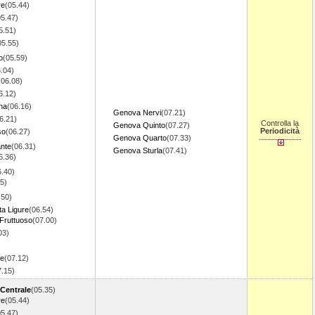
re
(05.44)
05.47)
5.51)
05.55)
o
(05.59)
.04)
(06.08)
6.12)
na
(06.16)
Genova Nervi
(07.21)
6.21)
Controlla la
Genova Quinto
(07.27)
Periodicità
so
(06.27)
Genova Quarto
(07.33)
ante
(06.31)
Genova Sturla
(07.41)
6.36)
6.40)
5)
.50)
ta Ligure
(06.54)
Fruttuoso
(07.00)
03)
re
(07.12)
7.15)
 Centrale
(05.35)
re
(05.44)
05.47)