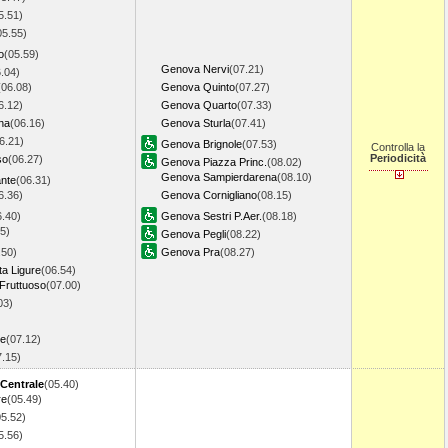
5.51)
05.55)
o
(05.59)
Genova Nervi
(07.21)
.04)
(06.08)
Genova Quinto
(07.27)
6.12)
Genova Quarto
(07.33)
na
(06.16)
Genova Sturla
(07.41)
6.21)
Genova Brignole
(07.53)
Controlla la
Periodicità
so
(06.27)
Genova Piazza Princ.
(08.02)
Genova Sampierdarena
(08.10)
ante
(06.31)
6.36)
Genova Cornigliano
(08.15)
6.40)
Genova Sestri P.Aer.
(08.18)
5)
Genova Pegli
(08.22)
.50)
Genova Pra
(08.27)
ta Ligure
(06.54)
Fruttuoso
(07.00)
03)
re
(07.12)
7.15)
 Centrale
(05.40)
re
(05.49)
05.52)
5.56)