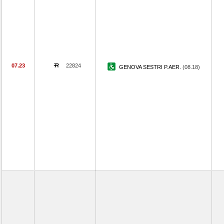
07.23
22824
GENOVA SESTRI P.AER.
(08.18)