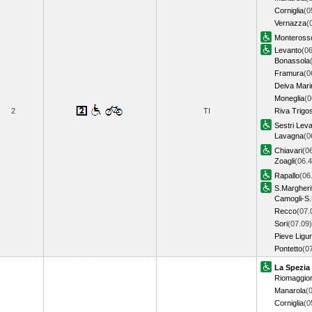
Corniglia
(0
Vernazza
(
Monteross
Levanto
(06
Bonassola
Framura
(0
Deiva Mari
Moneglia
(0
2
TI
Riva Trigo
Sestri Lev
Lavagna
(0
Chiavari
(0
Zoagli
(06.4
Rapallo
(06
S.Margheri
Camogli-S.
Recco
(07.
Sori
(07.09)
Pieve Ligu
Pontetto
(0
La Spezia
Riomaggio
Manarola
(
Corniglia
(0