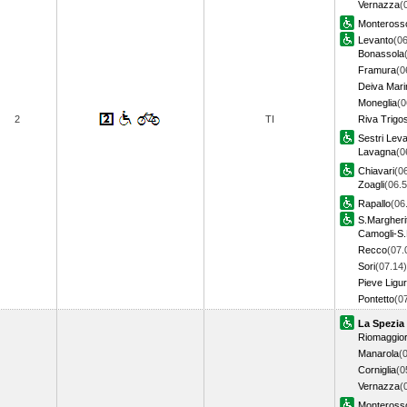
Vernazza
(
Monteross
Levanto
(06
Bonassola
Framura
(0
Deiva Mari
Moneglia
(0
2
TI
Riva Trigo
Sestri Lev
Lavagna
(0
Chiavari
(0
Zoagli
(06.5
Rapallo
(06
S.Margheri
Camogli-S.
Recco
(07.
Sori
(07.14)
Pieve Ligu
Pontetto
(0
La Spezia
Riomaggio
Manarola
(
Corniglia
(0
Vernazza
(
Monteross