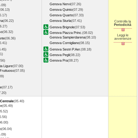
Genova Nervi
(07.26)
.09)
(06.13)
Genova Quinto
(07.29)
6.17)
Genova Quarto
(07.33)
na
(06.22)
Genova Sturla
(07.41)
Controlla la
Periodicità
6.27)
Genova Brignole
(07.53)
so
(06.32)
Genova Piazza Princ.
(08.02)
Leggi le
Genova Sampierdarena
(08.10)
ante
(06.36)
avvertenze
6.41)
Genova Cornigliano
(08.15)
6.45)
Genova Sestri P.Aer.
(08.18)
1)
Genova Pegli
(08.22)
.56)
Genova Pra
(08.27)
ta Ligure
(07.00)
Fruttuoso
(07.05)
09)
re
(07.17)
7.20)
 Centrale
(05.40)
re
(05.49)
05.52)
5.56)
06.00)
o
(06.04)
.09)