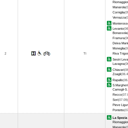
Riomaggio
Manarola
(
Corniglia
(0
Vernazza
(
Monteross
Levanto
(06
Bonassola
Framura
(0
Deiva Mari
Moneglia
(0
2
TI
Riva Trigo
Sestri Lev
Lavagna
(0
Chiavari
(0
Zoagli
(06.4
Rapallo
(06
S.Margheri
Camogli-S.
Recco
(07.
Sori
(07.09)
Pieve Ligu
Pontetto
(0
La Spezia
Riomaggio
Manarola
(