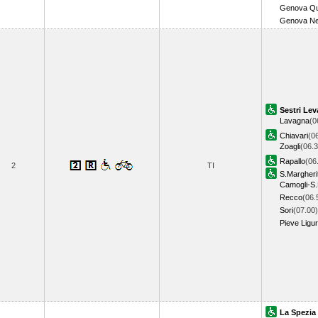
Genova Qu
Genova Ne
Sestri Lev
Lavagna
(0
Chiavari
(0
Zoagli
(06.3
Rapallo
(06
2
TI
S.Margheri
Camogli-S.
Recco
(06.
Sori
(07.00)
Pieve Ligu
La Spezia