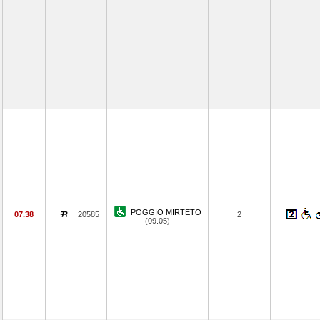
POGGIO MIRTETO
07.38
20585
2
(09.05)