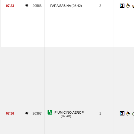
07.23
20583
FARA SABINA
(08.42)
2
FIUMICINO AEROP.
07.36
20397
1
(07.48)