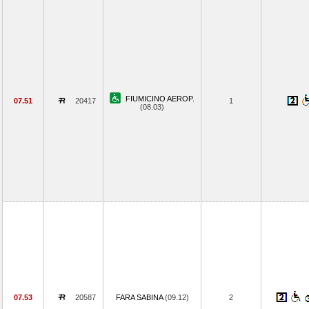
FIUMICINO AEROP.
07.51
20417
1
(08.03)
07.53
20587
FARA SABINA
(09.12)
2