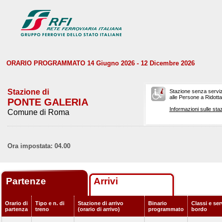
ORARIO PROGRAMMATO 14 Giugno 2026 - 12 Dicembre 2026
Stazione di
Stazione senza serviz
alle Persone a Ridotta 
PONTE GALERIA
Informazioni sulle staz
Comune di Roma
Ora impostata: 04.00
Partenze
Arrivi
Orario di
Tipo e n. di
Stazione di arrivo
Binario
Classi e ser
partenza
treno
(orario di arrivo)
programmato
bordo