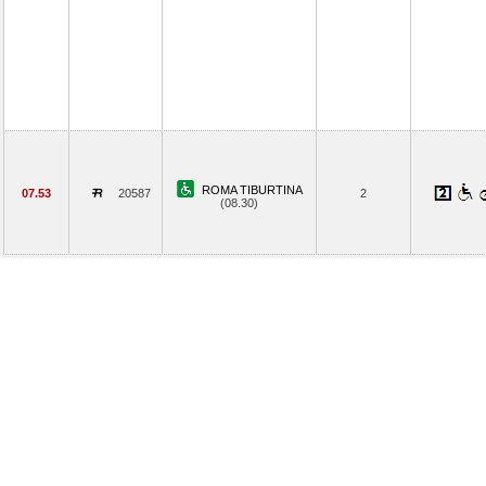
ROMA TIBURTINA
07.53
20587
2
(08.30)