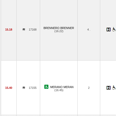
BRENNERO BRENNER
15.18
17168
4 .
(16.22)
MERANO MERAN
15.40
17155
2
(16.45)