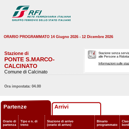
ORARIO PROGRAMMATO 14 Giugno 2026 - 12 Dicembre 2026
Stazione di
Stazione senza serviz
alle Persone a Ridotta 
PONTE S.MARCO-
Informazioni sulle staz
CALCINATO
Comune di Calcinato
Ora impostata: 04.00
Partenze
Arrivi
Orario di
Tipo e n. di
Stazione di arrivo
Binario
Class
partenza
treno
(orario di arrivo)
programmato
bor