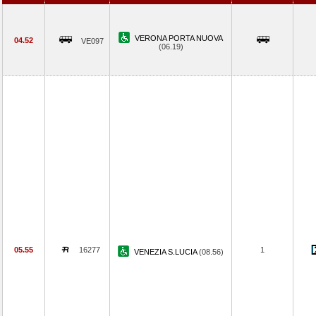
VERONA PORTA NUOVA
04.52
VE097
(06.19)
05.55
16277
1
VENEZIA S.LUCIA
(08.56)