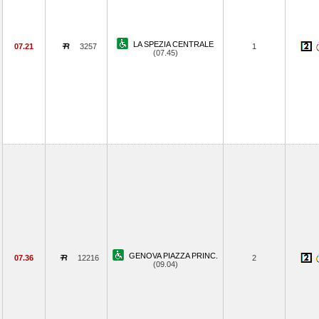
LA SPEZIA CENTRALE
07.21
3257
1
(07.45)
GENOVA PIAZZA PRINC.
07.36
12216
2
(09.04)