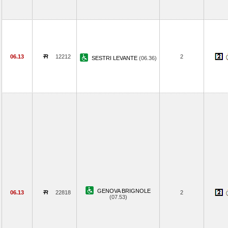
06.13
12212
2
SESTRI LEVANTE
(06.36)
GENOVA BRIGNOLE
06.13
22818
2
(07.53)