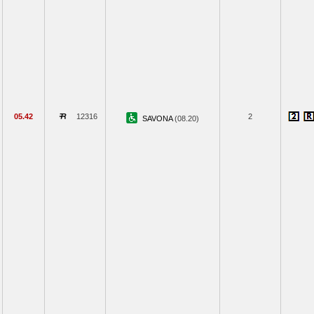
05.42
12316
2
SAVONA
(08.20)