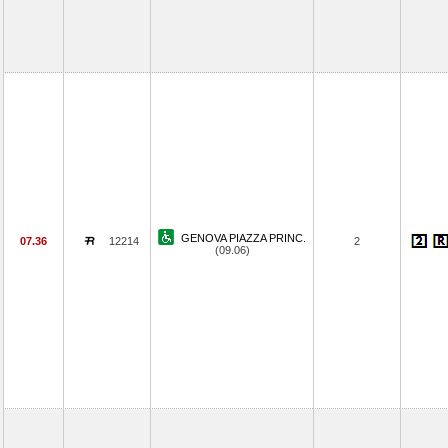
GENOVA PIAZZA PRINC.
07.36
12214
2
(09.06)