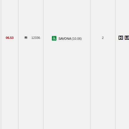
06.53
12336
2
SAVONA
(10.06)