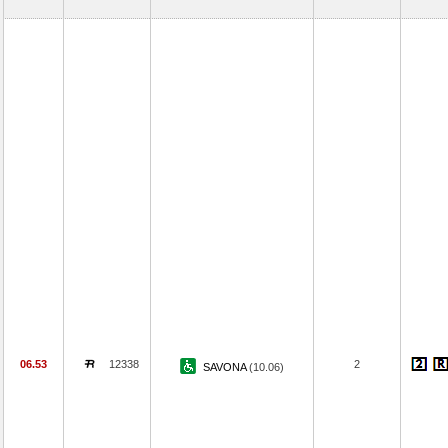
06.53
12338
2
SAVONA
(10.06)