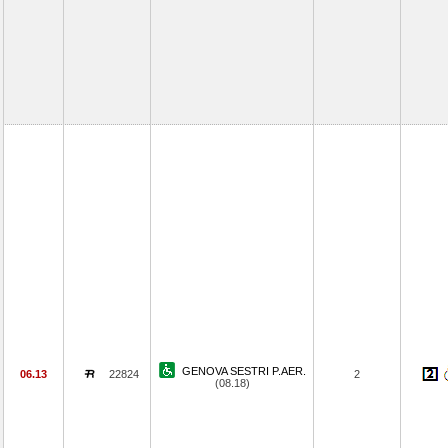
GENOVA SESTRI P.AER.
06.13
22824
2
(08.18)