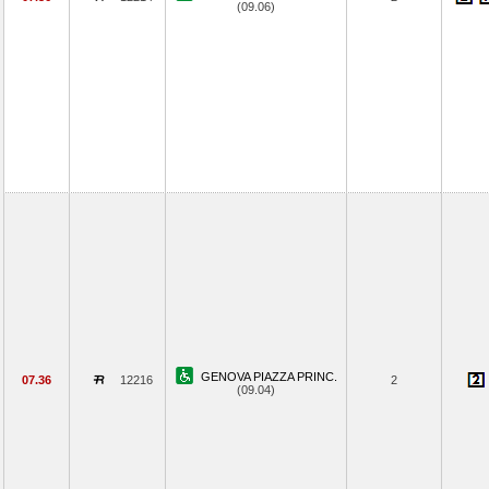
(09.06)
GENOVA PIAZZA PRINC.
07.36
12216
2
(09.04)