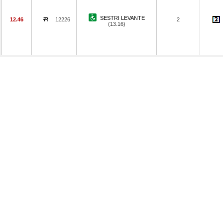
SESTRI LEVANTE
12.46
12226
2
(13.16)