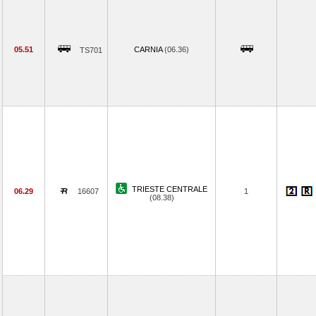
05.51
CARNIA
(06.36)
TS701
TRIESTE CENTRALE
06.29
16607
1
(08.38)