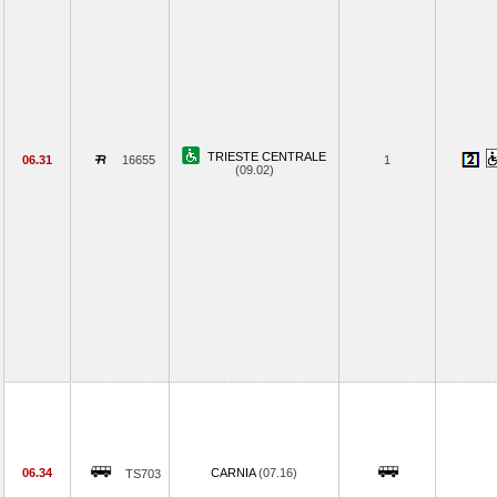
TRIESTE CENTRALE
06.31
16655
1
(09.02)
06.34
CARNIA
(07.16)
TS703