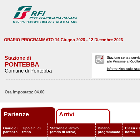
ORARIO PROGRAMMATO 14 Giugno 2026 - 12 Dicembre 2026
Stazione di
Stazione senza serviz
alle Persone a Ridotta 
PONTEBBA
Informazioni sulle staz
Comune di Pontebba
Ora impostata: 04.00
Partenze
Arrivi
Orario di
Tipo e n. di
Stazione di arrivo
Binario
Classi e 
partenza
treno
(orario di arrivo)
programmato
bordo