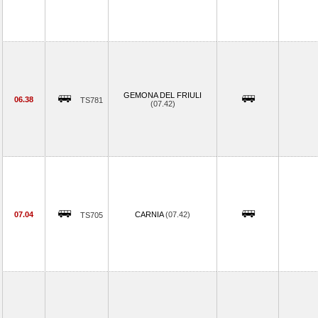
GEMONA DEL FRIULI
06.38
TS781
(07.42)
07.04
CARNIA
(07.42)
TS705